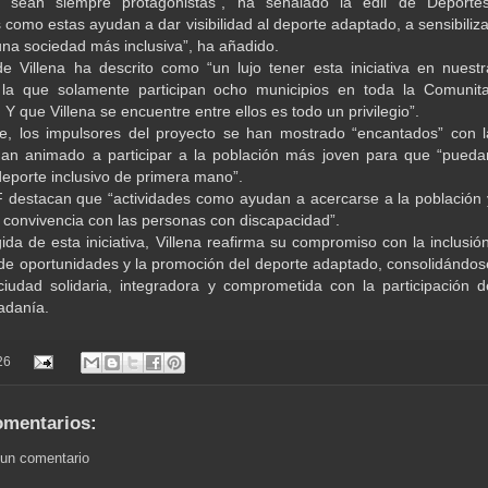
d sean siempre protagonistas”, ha señalado la edil de Deportes
 como estas ayudan a dar visibilidad al deporte adaptado, a sensibiliza
 una sociedad más inclusiva”, ha añadido.
de Villena ha descrito como “un lujo tener esta iniciativa en nuestr
 la que solamente participan ocho municipios en toda la Comunita
Y que Villena se encuentre entre ellos es todo un privilegio”.
e, los impulsores del proyecto se han mostrado “encantados” con l
han animado a participar a la población más joven para que “pueda
deporte inclusivo de primera mano”.
destacan que “actividades como ayudan a acercarse a la población 
a convivencia con las personas con discapacidad”.
ida de esta iniciativa, Villena reafirma su compromiso con la inclusión
 de oportunidades y la promoción del deporte adaptado, consolidándos
udad solidaria, integradora y comprometida con la participación d
dadanía.
26
omentarios:
 un comentario