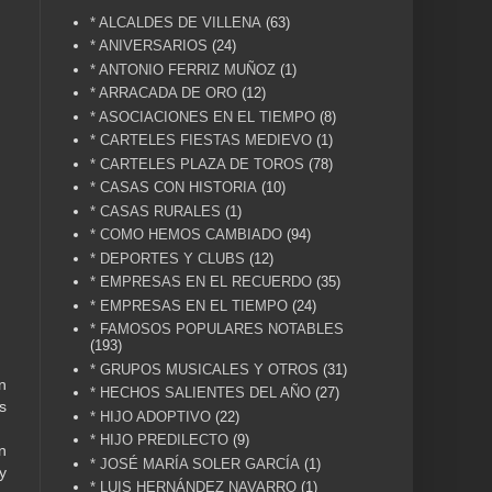
* ALCALDES DE VILLENA
(63)
* ANIVERSARIOS
(24)
* ANTONIO FERRIZ MUÑOZ
(1)
* ARRACADA DE ORO
(12)
* ASOCIACIONES EN EL TIEMPO
(8)
* CARTELES FIESTAS MEDIEVO
(1)
* CARTELES PLAZA DE TOROS
(78)
* CASAS CON HISTORIA
(10)
* CASAS RURALES
(1)
* COMO HEMOS CAMBIADO
(94)
* DEPORTES Y CLUBS
(12)
* EMPRESAS EN EL RECUERDO
(35)
* EMPRESAS EN EL TIEMPO
(24)
* FAMOSOS POPULARES NOTABLES
(193)
* GRUPOS MUSICALES Y OTROS
(31)
n
* HECHOS SALIENTES DEL AÑO
(27)
s
* HIJO ADOPTIVO
(22)
* HIJO PREDILECTO
(9)
n
* JOSÉ MARÍA SOLER GARCÍA
(1)
y
* LUIS HERNÁNDEZ NAVARRO
(1)