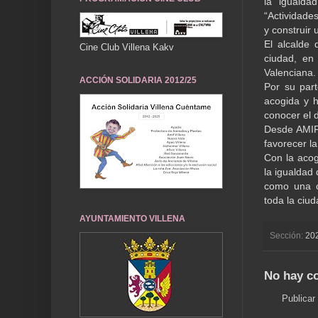
la igualda
“Actividades
y construir
El alcalde 
Cine Club Villena Kakv
ciudad, en
Valenciana. 
ACCIÓN SOLIDARIA 2012/25
Por su part
acogida y 
conocer el 
Desde AMIF 
favorecer l
Con la acog
la igualdad
como una ci
toda la ciu
AYUNTAMIENTO VILLENA
Sección:
20
No hay c
Publicar