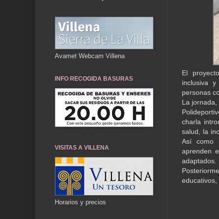
Avamet Webcam Villena
El proyect
INFO RECOGIDA BASURAS
inclusiva y
personas con
La jornada, 
Polideporti
charla intr
salud, la in
Así como u
VISITAS A VILLENA
aprenden el
adaptados.
Posteriormen
educativos, 
Horarios y precios