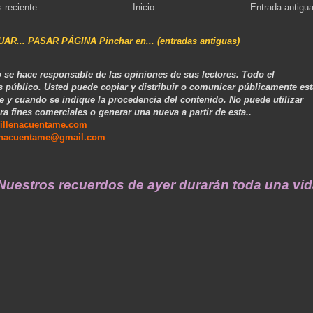
 reciente
Inicio
Entrada antigu
NUAR... PASAR PÁGINA Pinchar en... (entradas antiguas)
 se hace responsable de las opiniones de sus lectores. Todo el
s público. Usted puede copiar y distribuir o comunicar públicamente est
e y cuando se indique la procedencia del contenido. No puede utilizar
ra fines comerciales o generar una nueva a partir de esta..
illenacuentame.com
enacuentame@gmail.com
s recuerdos de ayer durarán toda una vida ...