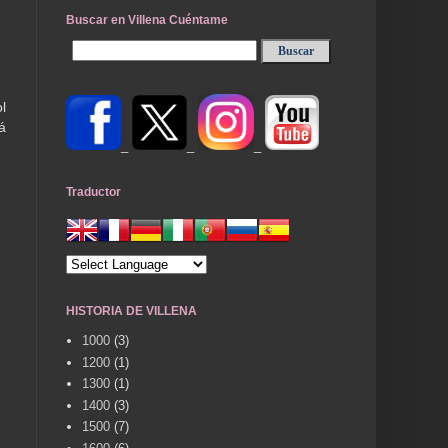
Buscar en Villena Cuéntame
l
á
_
_
_
Traductor
HISTORIA DE VILLENA
1000
(3)
1200
(1)
1300
(1)
1400
(3)
1500
(7)