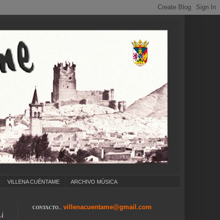
VILLENA CUÉNTAME
ARCHIVO MÚSICA
villenacuentame@gmail.com
CONTACTO...
 ... CUMPLEAÑOS ... CARNAVAL ... FERIA DE