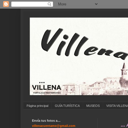
Página principal
GUÍA TURÍSTICA
MUSEOS
VISITA VILLEN
Envía tus fotos a…
... ANÍMAT
villenacuentame@gmail.com