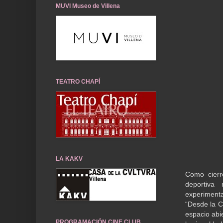
MUVI Museo de Villena
TEATRO CHAPÍ
LA KAKV
Como cierr
deportiva 
experiment
“Desde la C
espacio abie
PROGRAMACIÓN CINE CLUB