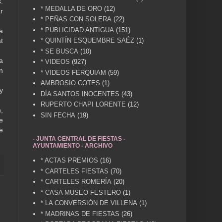
.
* MEDALLA DE ORO
(12)
r
* PEÑAS CON SOLERA
(22)
* PUBLICIDAD ANTIGUA
(151)
a
* QUINTÍN ESQUEMBRE SAÉZ
(1)
t
* SE BUSCA
(10)
a
* VIDEOS
(927)
n
* VIDEOS FERQUIAM
(59)
AMBROSIO COTES
(1)
y
DÍA SANTOS INOCENTES
(43)
RUPERTO CHAPI LORENTE
(12)
,
SIN FECHA
(19)
e
e
- JUNTA CENTRAL DE FIESTAS -
AYUNTAMIENTO - ARCHIVO
* ACTAS PREMIOS
(16)
* CARTELES FIESTAS
(70)
* CARTELES ROMERÍA
(20)
* CASA MUSEO FESTERO
(1)
* LA CONVERSIÓN DE VILLENA
(1)
* MADRINAS DE FIESTAS
(26)