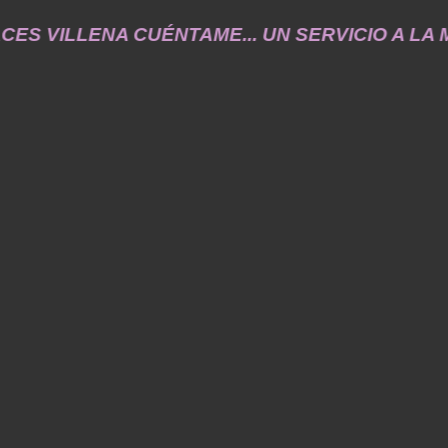
VILLENA CUÉNTAME... UN SERVICIO A LA MEMORIA 