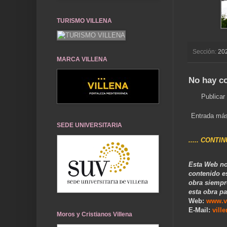
TURISMO VILLENA
Sección:
20
MARCA VILLENA
No hay c
Publicar
Entrada más
SEDE UNIVERSITARIA
..... CONTI
Esta Web no
contenido e
obra siempr
esta obra pa
Web:
www.v
E-Mail:
vill
Moros y Cristianos Villena