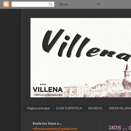
Página principal
GUÍA TURÍSTICA
MUSEOS
VISITA VILLEN
Envía tus fotos a…
 FOTOS ANTIGUAS DE ... COLEGIOS ... CUMPL
villenacuentame@gmail.com