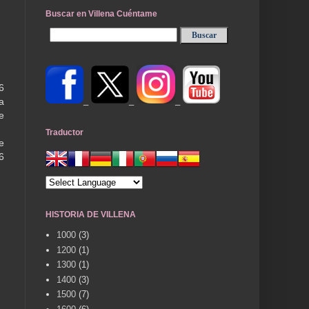
Buscar en Villena Cuéntame
6
_
_
_
a
e
Traductor
e
6
HISTORIA DE VILLENA
1000
(3)
1200
(1)
1300
(1)
1400
(3)
1500
(7)