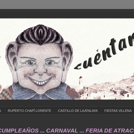
A
RUPERTO CHAPÍ LORENTE
CASTILLO DE LA ATALAYA
FIESTAS VILLENA
EAÑOS ... CARNAVAL ... FERIA DE ATRACCIONE