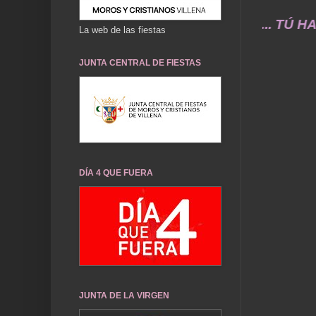
 de ayer durarán toda una vida .... TÚ HACES 
La web de las fiestas
JUNTA CENTRAL DE FIESTAS
DÍA 4 QUE FUERA
JUNTA DE LA VIRGEN