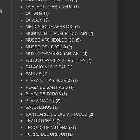
LA ELECTRO HARINERA
(1)
HISTÓRICA DE NUESTRA CIUDAD... ENVÍA FOTOS Y 
LA RANA
(1)
LA V.A.Y.
(3)
MERCADO DE ABASTOS
(1)
MONUMENTO RUPERTO CHAPI
(2)
MUSEO ARQUEOLOGICO
(5)
MUSEO DEL BOTIJO
(2)
MUSEO NAVARRO SANTAFE
(3)
PALACIO FAMILIA MERGELINA
(2)
PALACIO MUNICIPAL
(1)
PAULAS
(1)
PLAZA DE LAS MALVAS
(1)
PLAZA DE SANTIAGO
(1)
PLAZA DE TOROS
(1)
PLAZA MAYOR
(2)
SALESIANOS
(1)
SANTUARIO DE LAS VIRTUDES
(2)
TEATRO CHAPI
(2)
TESORO DE VILLENA
(31)
TORRE DEL OREJÓN
(2)