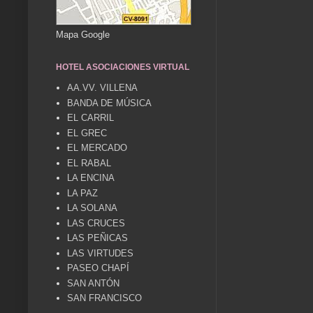
Mapa Google
HOTEL ASOCIACIONES VIRTUAL
AA.VV. VILLENA
BANDA DE MÚSICA
EL CARRIL
EL GREC
EL MERCADO
EL RABAL
LA ENCINA
LA PAZ
LA SOLANA
LAS CRUCES
LAS PEÑICAS
LAS VIRTUDES
PASEO CHAPÍ
SAN ANTÓN
SAN FRANCISCO