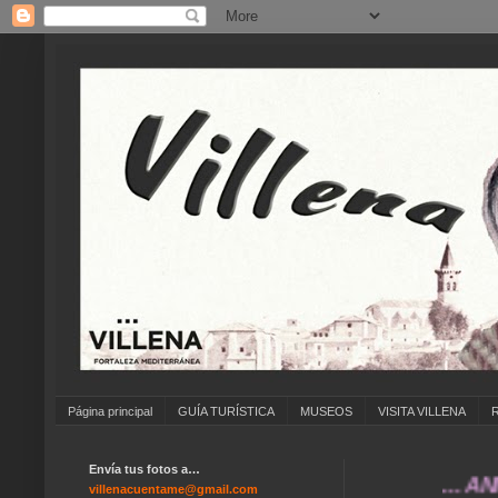
Página principal
GUÍA TURÍSTICA
MUSEOS
VISITA VILLENA
Envía tus fotos a…
... ANÍMATE
villenacuentame@gmail.com