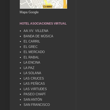
Mapa Google
HOTEL ASOCIACIONES VIRTUAL
AA.VV. VILLENA
BANDA DE MÚSICA
EL CARRIL
EL GREC
EL MERCADO
EL RABAL
LA ENCINA
LA PAZ
LA SOLANA
LAS CRUCES
LAS PEÑICAS
LAS VIRTUDES
PASEO CHAPÍ
SAN ANTÓN
SAN FRANCISCO