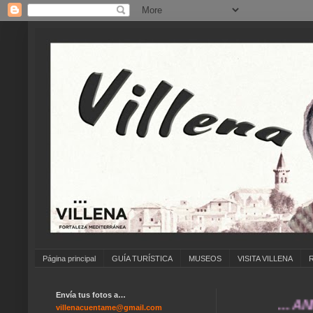
Página principal
GUÍA TURÍSTICA
MUSEOS
VISITA VILLENA
Envía tus fotos a…
... ANÍMATE
villenacuentame@gmail.com