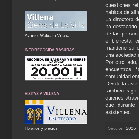
cuestiones rel
hábitos de ali
La directora d
ha destacado q
de las person
Avamet Webcam Villena
el bienestar 
mantiene su c
INFO RECOGIDA BASURAS
una sociedad m
Por otro lado
encuentros “
comunidad entr
Desde la asoc
también signi
VISITAS A VILLENA
quienes atrav
que durante 
asistentes.
Sección:
2026
Horarios y precios