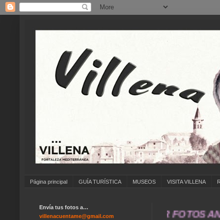
Página principal
GUÍA TURÍSTICA
MUSEOS
VISITA VILLENA
Envía tus fotos a…
... ANÍMATE A ENVIAR FOTOS ANTIGUAS
villenacuentame@gmail.com