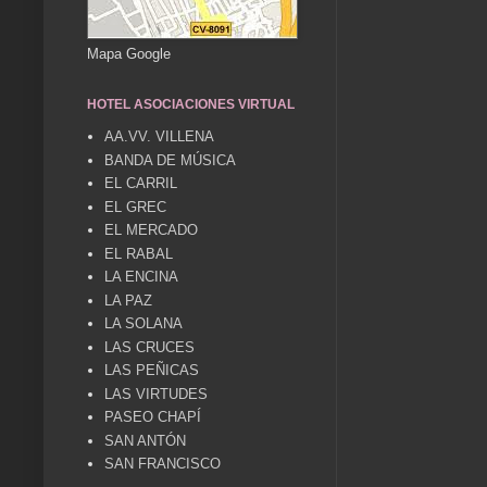
Mapa Google
HOTEL ASOCIACIONES VIRTUAL
AA.VV. VILLENA
BANDA DE MÚSICA
EL CARRIL
EL GREC
EL MERCADO
EL RABAL
LA ENCINA
LA PAZ
LA SOLANA
LAS CRUCES
LAS PEÑICAS
LAS VIRTUDES
PASEO CHAPÍ
SAN ANTÓN
SAN FRANCISCO