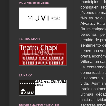
municipios d
MUVI Museo de Villena
consiguen re
jóvenes se m
“No es solo u
Álvarez. Para
“la investiga
personas per
TEATRO CHAPÍ
sentido de pr
sentimiento d
tienen una ve
oferta económ
Villena, un ca
La conferenci
comunidad: su
LA KAKV
su comercio, 
vida. Asimism
tradicionalme
últimas déca
hacia activida
sectores inno
PROGRAMACIÓN CINE CLUB