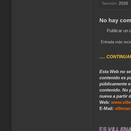
Sección:
2026
No hay com
Publicar un 
Entrada más reci
..... CONTINUA
Esta Web no se 
contenido es pú
públicamente e
contenido. No p
nueva a partir d
Web:
www.vill
E-Mail:
villen
rarán toda una vida .... TÚ HACES VILLENA CUÉ