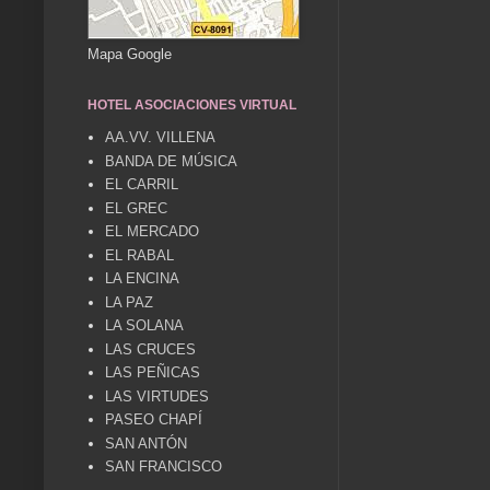
Mapa Google
HOTEL ASOCIACIONES VIRTUAL
AA.VV. VILLENA
BANDA DE MÚSICA
EL CARRIL
EL GREC
EL MERCADO
EL RABAL
LA ENCINA
LA PAZ
LA SOLANA
LAS CRUCES
LAS PEÑICAS
LAS VIRTUDES
PASEO CHAPÍ
SAN ANTÓN
SAN FRANCISCO