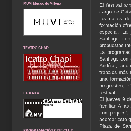
MUVI Museo de Villena
El festival a
cargo de Gata
las calles d
formación ofre
especial. La
Santiago con
propuestas int
TEATRO CHAPÍ
La programaci
Santiago con 
Andújar, aco
trabajos más r
una formación
progresivo, o
festival.
LA KAKV
El jueves 9 d
familiar. A la
con peques', 
acercar este g
Plaza de Sant
PROGRAMACIÓN CINE CLUB