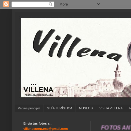
Página principal
GUÍA TURÍSTICA
MUSEOS
VISITA VILLENA
Envía tus fotos a…
... ANÍMATE A ENVIAR FOTOS ANTIGUAS
villenacuentame@gmail.com