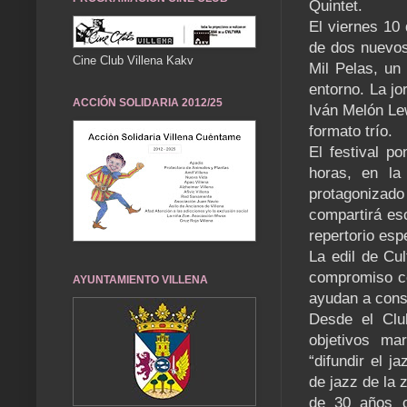
Quintet.
El viernes 10 
de dos nuevos
Cine Club Villena Kakv
Mil Pelas, un
entorno. La jo
ACCIÓN SOLIDARIA 2012/25
Iván Melón Lew
formato trío.
El festival po
horas, en la
protagonizad
compartirá es
repertorio esp
La edil de Cul
compromiso co
AYUNTAMIENTO VILLENA
ayudan a conso
Desde el Clu
objetivos ma
“difundir el j
de jazz de la 
de 30 años c