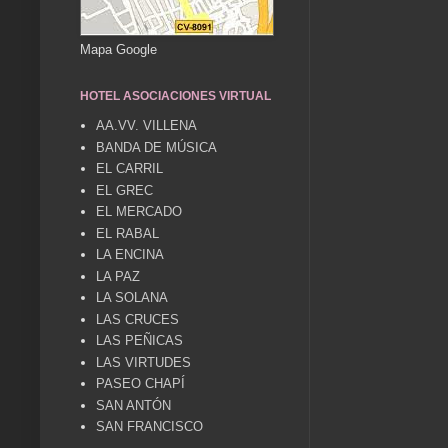
Mapa Google
HOTEL ASOCIACIONES VIRTUAL
AA.VV. VILLENA
BANDA DE MÚSICA
EL CARRIL
EL GREC
EL MERCADO
EL RABAL
LA ENCINA
LA PAZ
LA SOLANA
LAS CRUCES
LAS PEÑICAS
LAS VIRTUDES
PASEO CHAPÍ
SAN ANTÓN
SAN FRANCISCO