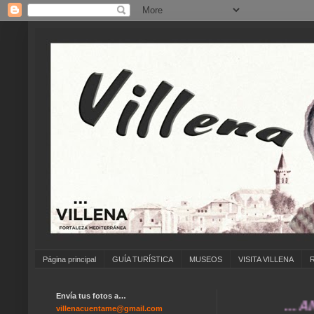
Página principal
GUÍA TURÍSTICA
MUSEOS
VISITA VILLENA
Envía tus fotos a…
... ANÍMATE
villenacuentame@gmail.com