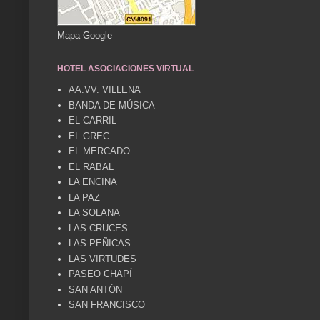
Mapa Google
HOTEL ASOCIACIONES VIRTUAL
AA.VV. VILLENA
BANDA DE MÚSICA
EL CARRIL
EL GREC
EL MERCADO
EL RABAL
LA ENCINA
LA PAZ
LA SOLANA
LAS CRUCES
LAS PEÑICAS
LAS VIRTUDES
PASEO CHAPÍ
SAN ANTÓN
SAN FRANCISCO