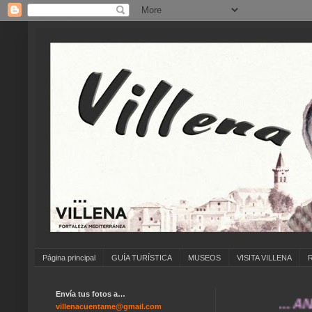
Página principal
GUÍA TURÍSTICA
MUSEOS
VISITA VILLENA
Envía tus fotos a…
... ANÍMATE
villenacuentame@gmail.com