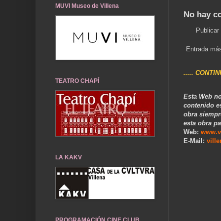
MUVI Museo de Villena
No hay c
Publicar
Entrada más
..... CONTI
TEATRO CHAPÍ
Esta Web no
contenido e
obra siempr
esta obra pa
Web:
www.v
E-Mail:
vill
LA KAKV
.
PROGRAMACIÓN CINE CLUB