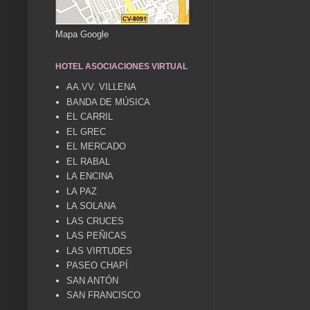
Mapa Google
HOTEL ASOCIACIONES VIRTUAL
AA.VV. VILLENA
BANDA DE MÚSICA
EL CARRIL
EL GREC
EL MERCADO
EL RABAL
LA ENCINA
LA PAZ
LA SOLANA
LAS CRUCES
LAS PEÑICAS
LAS VIRTUDES
PASEO CHAPÍ
SAN ANTÓN
SAN FRANCISCO