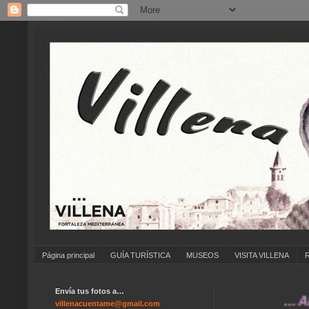
Página principal
GUÍA TURÍSTICA
MUSEOS
VISITA VILLENA
Envía tus fotos a…
... ANÍM
villenacuentame@gmail.com