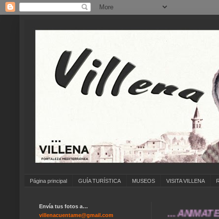
Página principal
GUÍA TURÍSTICA
MUSEOS
VISITA VILLENA
Envía tus fotos a…
... ANÍMATE A EN
villenacuentame@gmail.com