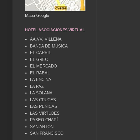
Mapa Google
HOTEL ASOCIACIONES VIRTUAL
AA.VV. VILLENA
BANDA DE MÚSICA
EL CARRIL
EL GREC
EL MERCADO
EL RABAL
LA ENCINA
LA PAZ
LA SOLANA
LAS CRUCES
LAS PEÑICAS
LAS VIRTUDES
PASEO CHAPÍ
SAN ANTÓN
SAN FRANCISCO