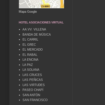
Mapa Google
HOTEL ASOCIACIONES VIRTUAL
AA.VV. VILLENA
BANDA DE MÚSICA
EL CARRIL
EL GREC
EL MERCADO
EL RABAL
LA ENCINA
LA PAZ
LA SOLANA
LAS CRUCES
LAS PEÑICAS
LAS VIRTUDES
PASEO CHAPÍ
SAN ANTÓN
SAN FRANCISCO