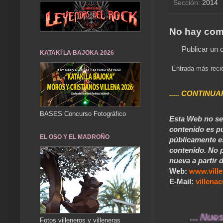
Sección:
2014
No hay com
Publicar un 
KATAKÍ LA BAJOKA 2026
Entrada más reci
..... CONTINUA
BASES Concurso Fotográfico
Esta Web no se 
contenido es pú
EL OSO Y EL MADROÑO
públicamente e
contenido. No p
nueva a partir d
Web:
www.vill
E-Mail:
villen
... Nuestros r
Fotos villeneros y villeneras