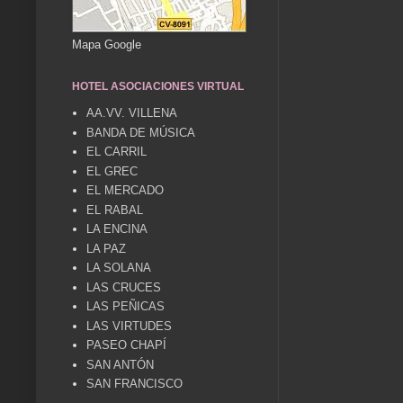
Mapa Google
HOTEL ASOCIACIONES VIRTUAL
AA.VV. VILLENA
BANDA DE MÚSICA
EL CARRIL
EL GREC
EL MERCADO
EL RABAL
LA ENCINA
LA PAZ
LA SOLANA
LAS CRUCES
LAS PEÑICAS
LAS VIRTUDES
PASEO CHAPÍ
SAN ANTÓN
SAN FRANCISCO