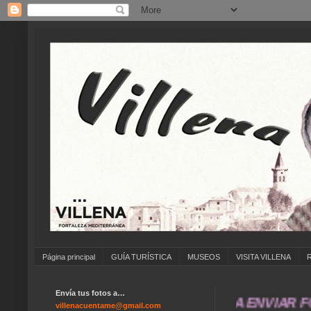
Página principal
GUÍA TURÍSTICA
MUSEOS
VISITA VILLENA
Envía tus fotos a…
... ANÍMATE A ENVIAR FOTOS 
villenacuentame@gmail.com