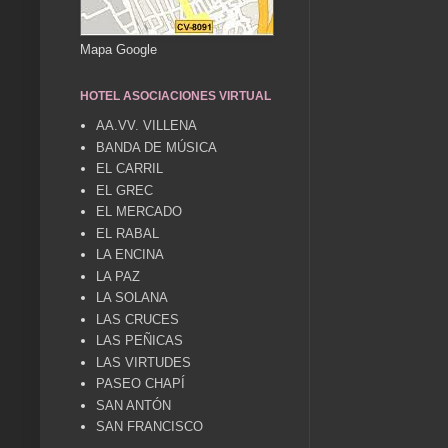
Mapa Google
HOTEL ASOCIACIONES VIRTUAL
AA.VV. VILLENA
BANDA DE MÚSICA
EL CARRIL
EL GREC
EL MERCADO
EL RABAL
LA ENCINA
LA PAZ
LA SOLANA
LAS CRUCES
LAS PEÑICAS
LAS VIRTUDES
PASEO CHAPÍ
SAN ANTÓN
SAN FRANCISCO