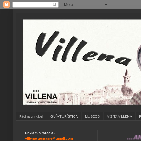
Página principal
GUÍA TURÍSTICA
MUSEOS
VISITA VILLENA
Envía tus fotos a…
... ANÍMATE
villenacuentame@gmail.com