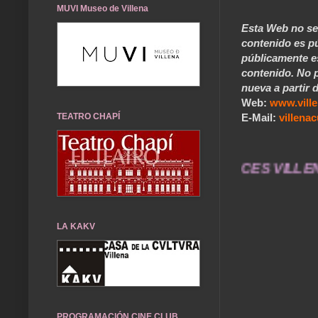
MUVI Museo de Villena
Esta Web no se 
contenido es pú
públicamente e
contenido. No p
nueva a partir d
Web:
www.vill
E-Mail:
villen
TEATRO CHAPÍ
 durarán toda una vida .... TÚ HACES VILLENA 
LA KAKV
PROGRAMACIÓN CINE CLUB