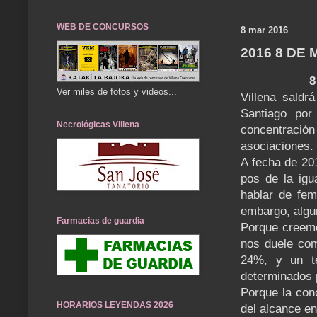
WEB DE CONCURSOS
8 mar 2016
2016 8 DE
8
Ver miles de fotos y videos...
Villena saldr
Santiago por
Necrológicas Villena
concentraci
asociaciones.
A fecha de 20
pos de la igu
hablar de fem
embargo, algu
Farmacias de guardia
Porque creemo
nos duele com
24%, y un te
determinados 
Porque la conc
HORARIOS LEYENDAS 2026
del alcance en