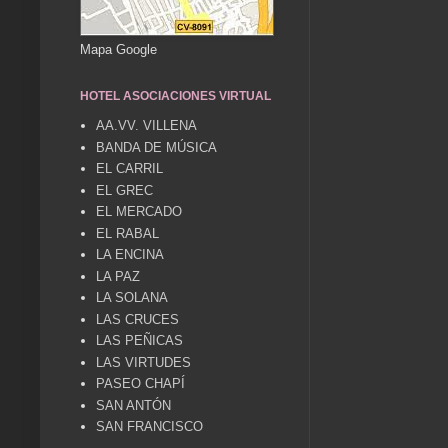
Mapa Google
HOTEL ASOCIACIONES VIRTUAL
AA.VV. VILLENA
BANDA DE MÚSICA
EL CARRIL
EL GREC
EL MERCADO
EL RABAL
LA ENCINA
LA PAZ
LA SOLANA
LAS CRUCES
LAS PEÑICAS
LAS VIRTUDES
PASEO CHAPÍ
SAN ANTÓN
SAN FRANCISCO