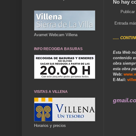
No hay c
Publicar
Entrada más
Avamet Webcam Villena
..... CONTI
INFO RECOGIDA BASURAS
Esta Web no
contenido e
obra siempr
esta obra pa
Web:
www.v
E-Mail:
vill
VISITAS A VILLENA
. villenacuentame@gmail.com ...... "La fábric
Horarios y precios