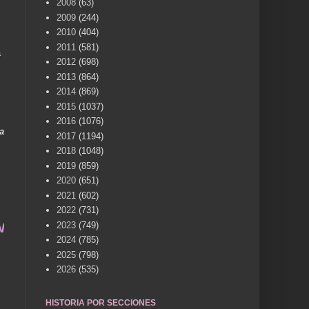
2008
(63)
2009
(244)
2010
(404)
2011
(581)
a
2012
(698)
2013
(864)
2014
(869)
2015
(1037)
2016
(1076)
a
2017
(1194)
2018
(1048)
2019
(859)
2020
(651)
2021
(602)
2022
(731)
2023
(749)
... Un viaje al recuerdo de Villena...
2024
(785)
2025
(798)
2026
(535)
HISTORIA POR SECCIONES