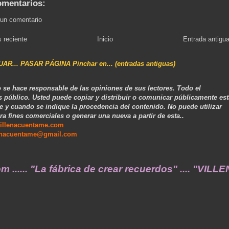
omentarios:
 un comentario
 reciente
Inicio
Entrada antigu
NUAR... PASAR PÁGINA Pinchar en... (entradas antiguas)
 se hace responsable de las opiniones de sus lectores. Todo el
s público. Usted puede copiar y distribuir o comunicar públicamente est
e y cuando se indique la procedencia del contenido. No puede utilizar
ra fines comerciales o generar una nueva a partir de esta..
illenacuentame.com
enacuentame@gmail.com
a de crear recuerdos" .... "VILLENA CUÉNTAME"