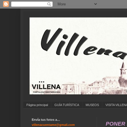
Página principal
GUÍA TURÍSTICA
MUSEOS
VISITA VILLEN
Envía tus fotos a…
villenacuentame@gmail.com ... NO OLVIDES 
villenacuentame@gmail.com