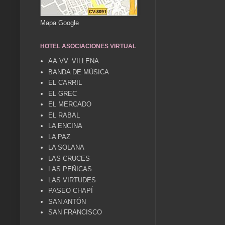
Mapa Google
HOTEL ASOCIACIONES VIRTUAL
AA.VV. VILLENA
BANDA DE MÚSICA
EL CARRIL
EL GREC
EL MERCADO
EL RABAL
LA ENCINA
LA PAZ
LA SOLANA
LAS CRUCES
LAS PEÑICAS
LAS VIRTUDES
PASEO CHAPÍ
SAN ANTÓN
SAN FRANCISCO