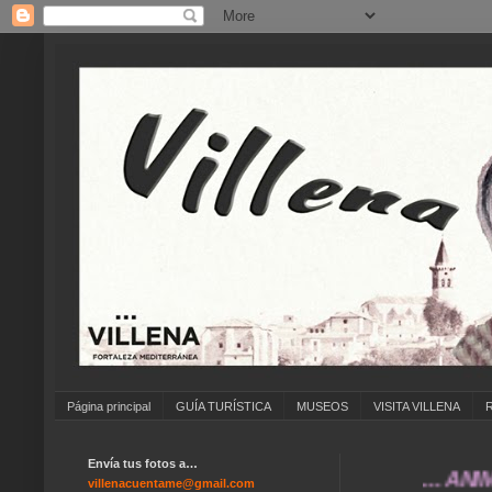
Página principal
GUÍA TURÍSTICA
MUSEOS
VISITA VILLENA
Envía tus fotos a…
... ANÍMATE A
villenacuentame@gmail.com