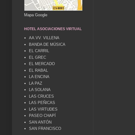
Mapa Google
HOTEL ASOCIACIONES VIRTUAL
AA.VV. VILLENA
BANDA DE MÚSICA
EL CARRIL
EL GREC
EL MERCADO
EL RABAL
LA ENCINA
LA PAZ
LA SOLANA
LAS CRUCES
LAS PEÑICAS
LAS VIRTUDES
PASEO CHAPÍ
SAN ANTÓN
SAN FRANCISCO