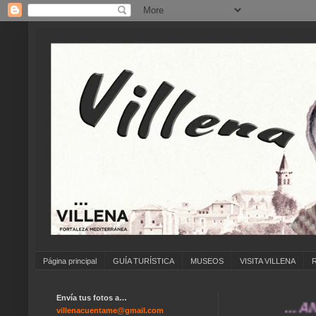
Página principal
GUÍA TURÍSTICA
MUSEOS
VISITA VILLENA
Envía tus fotos a…
... ANÍMATE
villenacuentame@gmail.com