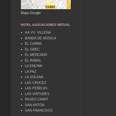
Mapa Google
HOTEL ASOCIACIONES VIRTUAL
AA.VV. VILLENA
BANDA DE MÚSICA
EL CARRIL
EL GREC
EL MERCADO
EL RABAL
LA ENCINA
LA PAZ
LA SOLANA
LAS CRUCES
LAS PEÑICAS
LAS VIRTUDES
PASEO CHAPÍ
SAN ANTÓN
SAN FRANCISCO