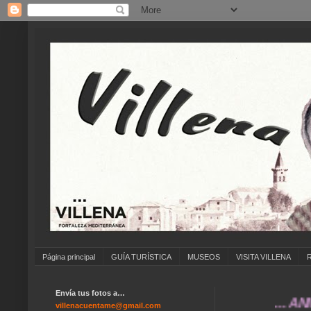
Página principal
GUÍA TURÍSTICA
MUSEOS
VISITA VILLENA
Envía tus fotos a…
... ANÍMATE 
villenacuentame@gmail.com