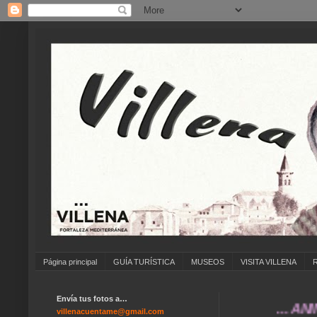
Página principal
GUÍA TURÍSTICA
MUSEOS
VISITA VILLENA
Envía tus fotos a…
... ANÍMATE 
villenacuentame@gmail.com