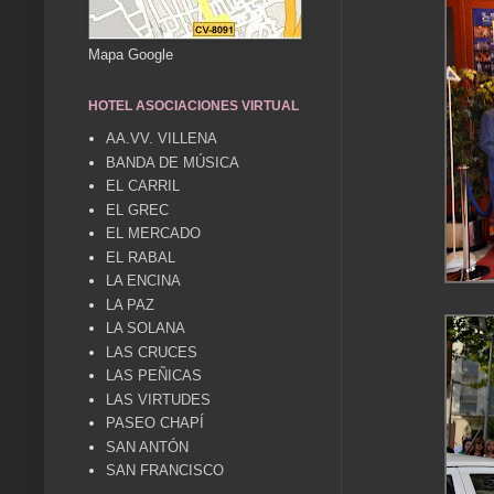
Mapa Google
HOTEL ASOCIACIONES VIRTUAL
AA.VV. VILLENA
BANDA DE MÚSICA
EL CARRIL
EL GREC
EL MERCADO
EL RABAL
LA ENCINA
LA PAZ
LA SOLANA
LAS CRUCES
LAS PEÑICAS
LAS VIRTUDES
PASEO CHAPÍ
SAN ANTÓN
SAN FRANCISCO