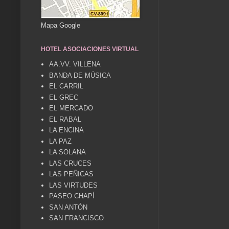
Mapa Google
HOTEL ASOCIACIONES VIRTUAL
AA.VV. VILLENA
BANDA DE MÚSICA
EL CARRIL
EL GREC
EL MERCADO
EL RABAL
LA ENCINA
LA PAZ
LA SOLANA
LAS CRUCES
LAS PEÑICAS
LAS VIRTUDES
PASEO CHAPÍ
SAN ANTÓN
SAN FRANCISCO