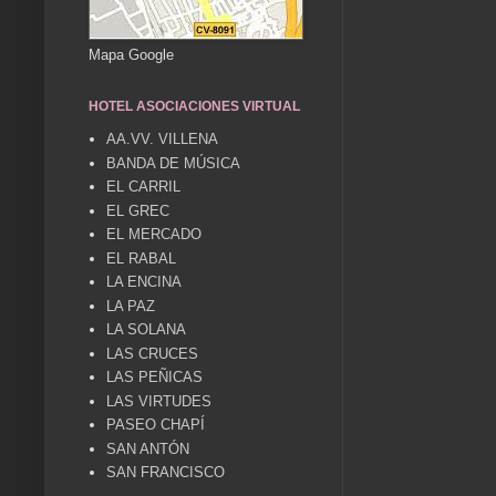
Mapa Google
HOTEL ASOCIACIONES VIRTUAL
AA.VV. VILLENA
BANDA DE MÚSICA
EL CARRIL
EL GREC
EL MERCADO
EL RABAL
LA ENCINA
LA PAZ
LA SOLANA
LAS CRUCES
LAS PEÑICAS
LAS VIRTUDES
PASEO CHAPÍ
SAN ANTÓN
SAN FRANCISCO