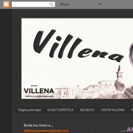
Página principal
GUÍA TURÍSTICA
MUSEOS
VISITA VILLENA
Envía tus fotos a…
... ANÍMA
villenacuentame@gmail.com