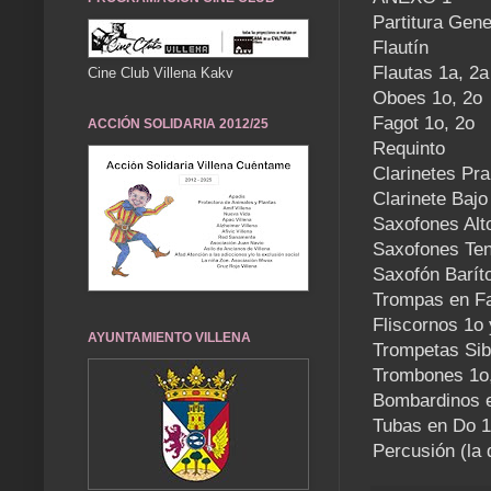
Partitura Gene
Flautín
Flautas 1a, 2a
Cine Club Villena Kakv
Oboes 1o, 2o
Fagot 1o, 2o
ACCIÓN SOLIDARIA 2012/25
Requinto
Clarinetes Pra
Clarinete Bajo
Saxofones Alt
Saxofones Ten
Saxofón Barít
Trompas en Fa
Fliscornos 1o 
AYUNTAMIENTO VILLENA
Trompetas Sib
Trombones 1o,
Bombardinos e
Tubas en Do 1
Percusión (la 