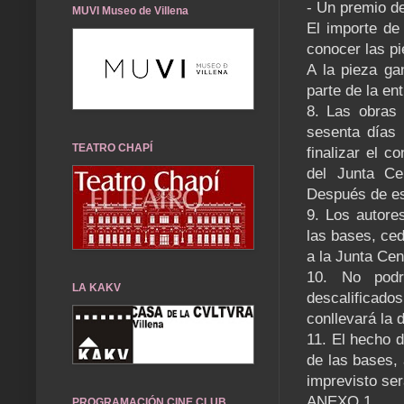
- Un premio de
MUVI Museo de Villena
El importe de
conocer las p
A la pieza ga
parte de la en
8. Las obras 
sesenta días 
TEATRO CHAPÍ
finalizar el c
del Junta Ce
Después de es
9. Los autore
las bases, ced
a la Junta Cen
10. No podr
LA KAKV
descalificad
conllevará la 
11. El hecho d
de las bases, 
imprevisto ser
ANEXO 1
PROGRAMACIÓN CINE CLUB