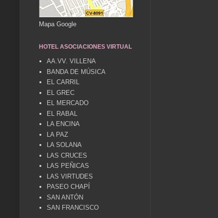
Mapa Google
HOTEL ASOCIACIONES VIRTUAL
AA.VV. VILLENA
BANDA DE MÚSICA
EL CARRIL
EL GREC
EL MERCADO
EL RABAL
LA ENCINA
LA PAZ
LA SOLANA
LAS CRUCES
LAS PEÑICAS
LAS VIRTUDES
PASEO CHAPÍ
SAN ANTÓN
SAN FRANCISCO