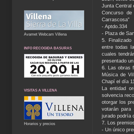
Junta Central 
Concurso de 
Carrascosa”
- Aptdo.334
- Plaza de San
Avamet Webcam Villena
5. Finalizado
entre todas l
INFO RECOGIDA BASURAS
cuales tendrá
presentado un
6. Las obras f
Música de Vil
Chapí el día 
La entidad or
VISITAS A VILLENA
solvencia reco
otorgar los pr
votarán para 
jurado podría 
7. Los premios
Horarios y precios
- Un único pr