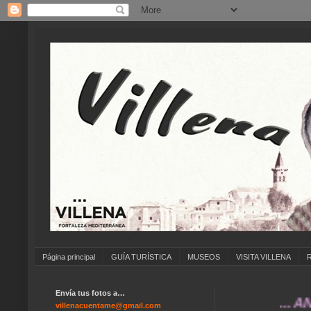
Página principal
GUÍA TURÍSTICA
MUSEOS
VISITA VILLENA
Envía tus fotos a…
... ANÍMATE
villenacuentame@gmail.com