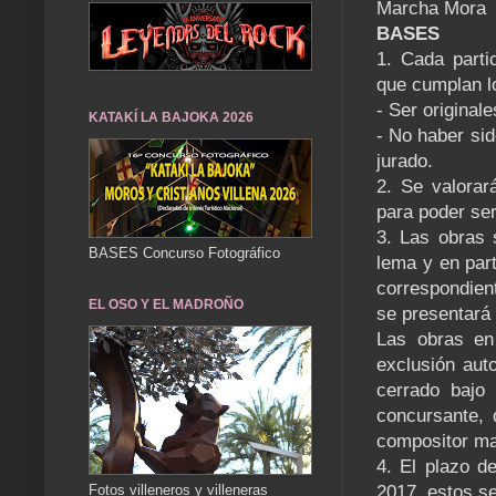
Marcha Mora
BASES
1. Cada parti
que cumplan lo
- Ser originale
KATAKÍ LA BAJOKA 2026
- No haber sid
jurado.
2. Se valorar
para poder ser
3. Las obras 
BASES Concurso Fotográfico
lema y en part
correspondien
EL OSO Y EL MADROÑO
se presentará 
Las obras en
exclusión aut
cerrado bajo 
concursante, d
compositor man
4. El plazo de
Fotos villeneros y villeneras
2017, estos se