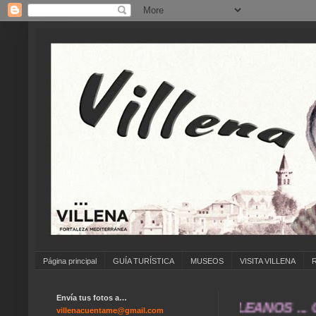
Página principal
GUÍA TURÍSTICA
MUSEOS
VISITA VILLENA
Envía tus fotos a…
GUAS DE ... COLEGIOS ... CUMPLEAÑOS ... CA
villenacuentame@gmail.com