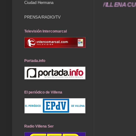
Ciudad Hermana
arán toda una vida .... TÚ HACES VILLENA CUÉN
PRENSA/RADIO/TV
Televisión Intercomarcal
Portada.info
El periódico de Villena
Radio Villena Ser