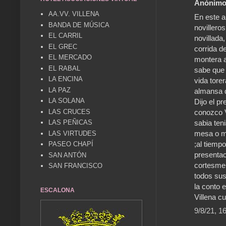
Anónimo 
AA.VV. VILLENA
En este a
BANDA DE MÚSICA
novilleros
EL CARRIL
novillada
EL GREC
corrida d
EL MERCADO
montera a
EL RABAL
sabe que
LA ENCINA
vida tore
LA PAZ
almansa q
LA SOLANA
Dijo el p
conozco 
LAS CRUCES
sabia ten
LAS PEÑICAS
mesa o mo
LAS VIRTUDES
;al tiemp
PASEO CHAPÍ
presentac
SAN ANTÓN
cortesmen
SAN FRANCISCO
todos sus
la conto e
ESCALONA
Villena c
9/8/21, 1