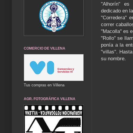
"Alhorín" es
dedicado en l
"Corredera" e
correr caballo
"Macolla" es 
"Rollo" se ll
ponía a la en
COMERCIO DE VILLENA
"villas". Hast
su nombre.
Tus compras en Villena
AGR. FOTOGRÁFICA VILLENA