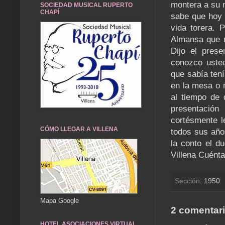
montera a su m
SOCIEDAD MUSICAL RUPERTO
CHAPÍ
sabe que hoy 
vida torera. 
Almansa que r
Dijo el prese
conozco uste
que sabía tení
en la mesa o 
al tiempo de 
presentació
cortésmente l
CÓMO LLEGAR A VILLENA
todos sus años
la conto el du
Villena Cuént
Sección:
1950
Mapa Google
2 comentari
HOTEL ASOCIACIONES VIRTUAL