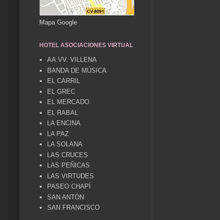
Mapa Google
HOTEL ASOCIACIONES VIRTUAL
AA.VV. VILLENA
BANDA DE MÚSICA
EL CARRIL
EL GREC
EL MERCADO
EL RABAL
LA ENCINA
LA PAZ
LA SOLANA
LAS CRUCES
LAS PEÑICAS
LAS VIRTUDES
PASEO CHAPÍ
SAN ANTÓN
SAN FRANCISCO