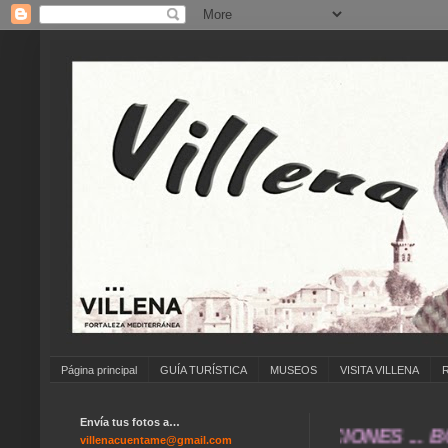
Página principal
GUÍA TURÍSTICA
MUSEOS
VISITA VILLENA
Envía tus fotos a…
 CARNAVAL ... FERIA DE ATRACCIONES ... BOD
villenacuentame@gmail.com