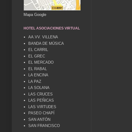
Mapa Google
HOTEL ASOCIACIONES VIRTUAL
AA.VV. VILLENA
BANDA DE MÚSICA
EL CARRIL
EL GREC
EL MERCADO
EL RABAL
LA ENCINA
LA PAZ
LA SOLANA
LAS CRUCES
LAS PEÑICAS
LAS VIRTUDES
PASEO CHAPÍ
SAN ANTÓN
SAN FRANCISCO