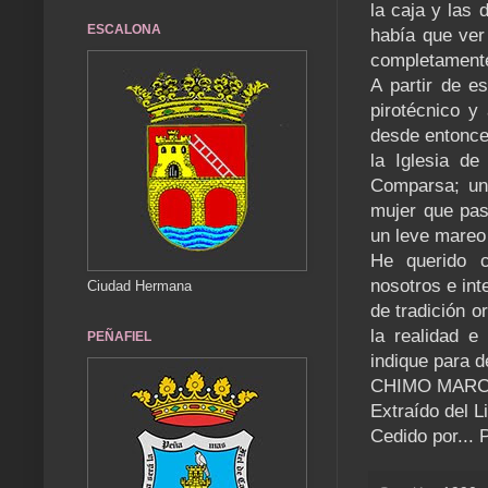
la caja y las
ESCALONA
había que ver
completamente
A partir de e
pirotécnico y
desde entonce
la Iglesia de
Comparsa; un
mujer que pas
un leve mareo 
He querido c
nosotros e int
Ciudad Hermana
de tradición o
la realidad e
PEÑAFIEL
indique para d
CHIMO MAR
Extraído del L
Cedido por...