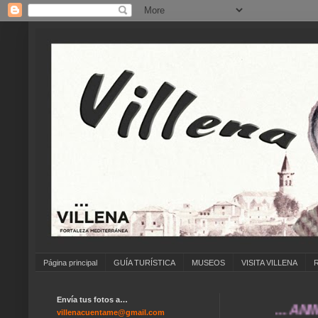
Página principal
GUÍA TURÍSTICA
MUSEOS
VISITA VILLENA
Envía tus fotos a…
... ANÍMATE A
villenacuentame@gmail.com