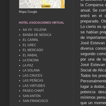
la Comparsa d
anual. Se com
Mapa Google
entró en el 
preparado. Ot
HOTEL ASOCIACIONES VIRTUAL
Lo cierto es q
AA.VV. VILLENA
se habían pre
BANDA DE MÚSICA
de importante
EL CARRIL
José Estevan 
EL GREC
diversa consi
EL MERCADO
segundo como 
EL RABAL
por una de la
LA ENCINA
José Estevan 
LA PAZ
Social de Alic
LA SOLANA
Todos los pres
LAS CRUCES
LAS PEÑICAS
Personalmente 
LAS VIRTUDES
lugar a dudas
PASEO CHAPÍ
potencia desa
SAN ANTÓN
mínimos pensa
SAN FRANCISCO
que un moment