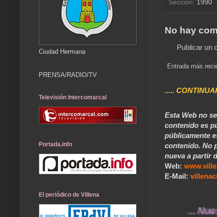
Sección:
1990
No hay com
Publicar un 
Ciudad Hermana
Entrada más reci
PRENSA/RADIO/TV
..... CONTINUA
Televisión Intercomarcal
Esta Web no se 
contenido es pú
públicamente e
Portada.info
contenido. No p
nueva a partir d
Web:
www.vill
E-Mail:
villen
El periódico de Villena
... Nuestros r