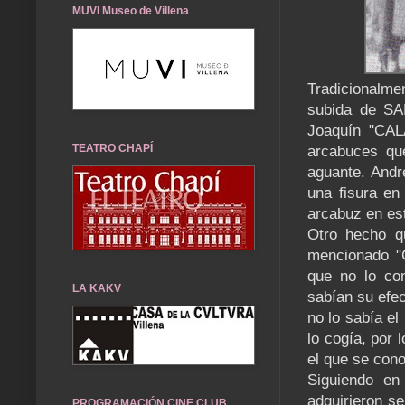
MUVI Museo de Villena
Tradicionalmen
subida de SA
Joaquín "CAL
TEATRO CHAPÍ
arcabuces que
aguante. Andr
una fisura e
arcabuz en est
Otro hecho qu
mencionado "
que no lo co
LA KAKV
sabían su efec
no lo sabía el
lo cogía, por 
el que se cono
Siguiendo en
adquirieron s
PROGRAMACIÓN CINE CLUB