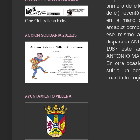
primero de el
de él) revent
en la mano
Cine Club Villena Kakv
arcabuz compa
ese mismo añ
ACCIÓN SOLIDARIA 2012/25
disparaba AN
1987 este ar
ANTONIO MA
En otra ocas
sufrió un acc
cuando lo cogí
AYUNTAMIENTO VILLENA