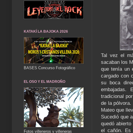
KATAKÍ LA BAJOKA 2026
Tal vez el m
sacaban los M
BASES Concurso Fotográfico
que tenía un 
cargado con c
EL OSO Y EL MADROÑO
su boca dire
embajadas. 
tradicional p
de la pólvora.
Mateo que llev
Sucedió que al
quedó abierto 
el cañón. Es
Fotos villeneros y villeneras