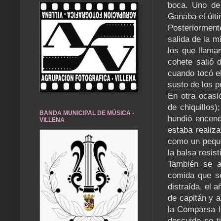
boca. Uno de 
Ganaba el últi
Posteriorment
salida de la m
los que llama
cohete salió 
cuando tocó el
susto de los p
En otra ocasi
de chiquillos)
BANDA MUNICIPAL DE MÚSICA -
hundió encend
VILLENA
estaba realiz
como un peque
la balsa resist
También se a
comida que s
distraída, el 
de capitán y a
la Comparsa l
descuido se ti