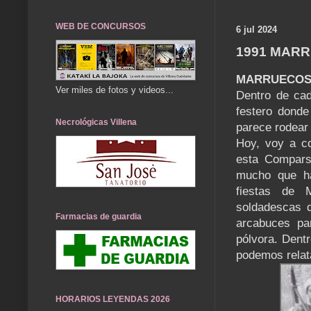
WEB DE CONCURSOS
6 jul 2024
1991 MAR
MARRUECOS
Ver miles de fotos y videos...
Dentro de ca
festero donde
Necrológicas Villena
parece rodear
Hoy, voy a c
esta Compars
mucho que ha
fiestas de M
soldadescas q
Farmacias de guardia
arcabuces par
pólvora. Dentr
podemos relata
HORARIOS LEYENDAS 2026