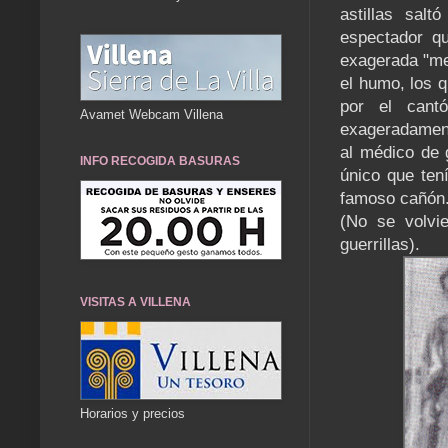
astillas salt
espectador q
exagerada "me
el humo, los 
por el cant
Avamet Webcam Villena
exageradamente
al médico de
INFO RECOGIDA BASURAS
único que ten
famoso cañón
(No se volvi
guerrillas).
VISITAS A VILLENA
Horarios y precios