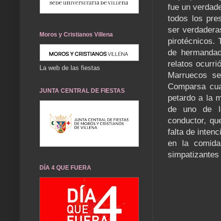
fue un verdad
todos los pre
ser verdaderas
Moros y Cristianos Villena
pirotécnicos.
de hermandad
relatos ocurri
La web de las fiestas
Marruecos se
Comparsa cua
JUNTA CENTRAL DE FIESTAS
petardo a la 
de uno de l
conductor, qu
falta de inten
en la comida
simpatizantes 
DÍA 4 QUE FUERA