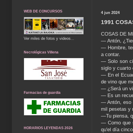
WEB DE CONCURSOS
4 jun 2024
1991 COSA
COSAS DE M
Ver miles de fotos y videos...
— Antón, ¿Tie
— Hombre, ten
Necrológicas Villena
a contar.
— Solo son ci
siglo y cuarto
— En el Ecuad
de vino que m
— ¿Será un vi
Farmacias de guardia
— Es un recuer
— Antón, eso 
mil pesetas y 
—Tu piensa, q
— Como que se
HORARIOS LEYENDAS 2026
qu'el día cinc