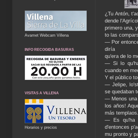
¿Tu Antón, t'a
dende l'Agríco
primero una, y
to las compars
Avamet Webcam Villena
— Por entonce
diría
INFO RECOGIDA BASURAS
qu'era de lo m
— Si lo qu'h
cuando en med
Y el público t
— Jelipe, lo'
se quedaban to
VISITAS A VILLENA
— Menos una 
los años! Aque
más templaos
— Es qu'ha t
d'entonces p'
Horarios y precios
mu pronto y pa