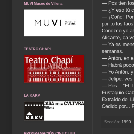
— Pos tien los
MUVI Museo de Villena
— ¿Y eso tú 
— ¡Coño! Porq
por to los laos
Conozco yo ah
Alicante, ca ve
— Ya es menest
TEATRO CHAPÍ
semanas.
— Antón, en e
— Habrá poco
— Yo Antón, y
— Jelipe, ves
— Pos... "El
Eustaquio Ca
LA KAKV
Extraído del L
Cedido por...
Sección:
1990
PROGRAMACIÓN CINE CLUB