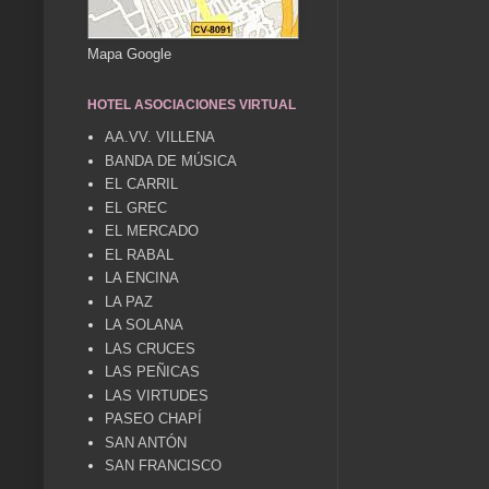
Mapa Google
HOTEL ASOCIACIONES VIRTUAL
AA.VV. VILLENA
BANDA DE MÚSICA
EL CARRIL
EL GREC
EL MERCADO
EL RABAL
LA ENCINA
LA PAZ
LA SOLANA
LAS CRUCES
LAS PEÑICAS
LAS VIRTUDES
PASEO CHAPÍ
SAN ANTÓN
SAN FRANCISCO