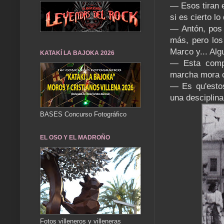
— Esos tiran e
si es cierto lo
— Antón, pos 
más, pero los
Marco y... Al
KATAKÍ LA BAJOKA 2026
— Esta compar
marcha mora c
— Es qu'estos
una desciplina
BASES Concurso Fotográfico
EL OSO Y EL MADROÑO
Fotos villeneros y villeneras