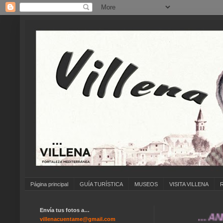
Página principal
GUÍA TURÍSTICA
MUSEOS
VISITA VILLENA
Envía tus fotos a…
... ANÍMATE 
villenacuentame@gmail.com