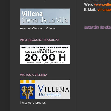
Web:
www.vill
E-Mail:
villen
. Nuestros recuerdos de ayer durarán toda una
Avamet Webcam Villena
INFO RECOGIDA BASURAS
VISITAS A VILLENA
Horarios y precios