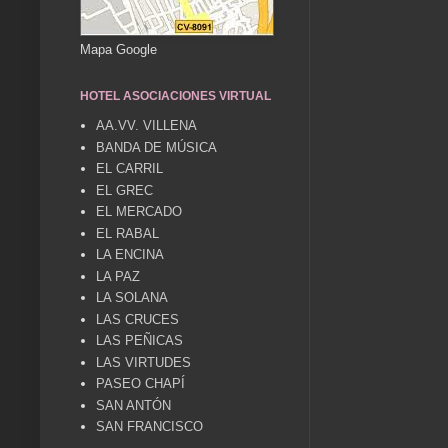
Mapa Google
HOTEL ASOCIACIONES VIRTUAL
AA.VV. VILLENA
BANDA DE MÚSICA
EL CARRIL
EL GREC
EL MERCADO
EL RABAL
LA ENCINA
LA PAZ
LA SOLANA
LAS CRUCES
LAS PEÑICAS
LAS VIRTUDES
PASEO CHAPÍ
SAN ANTÓN
SAN FRANCISCO