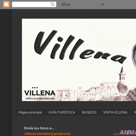
Página principal
GUÍA TURÍSTICA
MUSEOS
VISITA VILLENA
Envía tus fotos a…
... ANÍMATE A 
villenacuentame@gmail.com