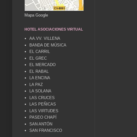
Mapa Google
HOTEL ASOCIACIONES VIRTUAL
AA.VV. VILLENA
BANDA DE MÚSICA
EL CARRIL
EL GREC
EL MERCADO
EL RABAL
LA ENCINA
LA PAZ
LA SOLANA
LAS CRUCES
LAS PEÑICAS
LAS VIRTUDES
PASEO CHAPÍ
SAN ANTÓN
SAN FRANCISCO