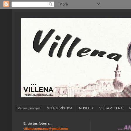
Página principal
GUÍA TURÍSTICA
MUSEOS
VISITA VILLENA
Envía tus fotos a…
... ANÍMATE
villenacuentame@gmail.com