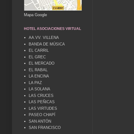
Mapa Google
HOTEL ASOCIACIONES VIRTUAL
AA.VV. VILLENA
BANDA DE MÚSICA
EL CARRIL
EL GREC
EL MERCADO
EL RABAL
LA ENCINA
LA PAZ
LA SOLANA
LAS CRUCES
LAS PEÑICAS
LAS VIRTUDES
PASEO CHAPÍ
SAN ANTÓN
SAN FRANCISCO