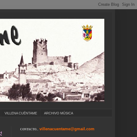
VILLENA CUÉNTAME
ARCHIVO MÚSICA
villenacuentame@gmail.com
CONTACTO...
.. COLEGIOS ... CUMPLEAÑOS ... CARNAVAL ..