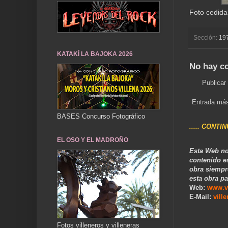
Foto cedida
Sección:
19
KATAKÍ LA BAJOKA 2026
No hay c
Publicar
Entrada más
BASES Concurso Fotográfico
..... CONTI
EL OSO Y EL MADROÑO
Esta Web no
contenido e
obra siempr
esta obra pa
Web:
www.v
E-Mail:
vill
Fotos villeneros y villeneras