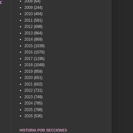
una vida .... TÚ HACES VILLENA CUÉNTAME... UN
2008
(64)
2009
(244)
2010
(404)
2011
(581)
2012
(698)
2013
(864)
2014
(869)
2015
(1038)
2016
(1076)
2017
(1196)
2018
(1048)
2019
(859)
2020
(651)
2021
(602)
2022
(731)
2023
(749)
2024
(785)
2025
(798)
2026
(536)
HISTORIA POR SECCIONES