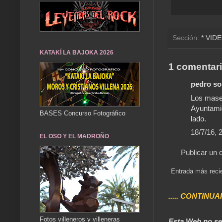
Sección:
* VID
KATAKÍ LA BAJOKA 2026
1 comentari
pedro sol
Los maser
Ayuntamie
BASES Concurso Fotográfico
lado.
18/7/16, 
EL OSO Y EL MADROÑO
Publicar un 
Entrada más reci
..... CONTINUA
Fotos villeneros y villeneras
Esta Web no se 