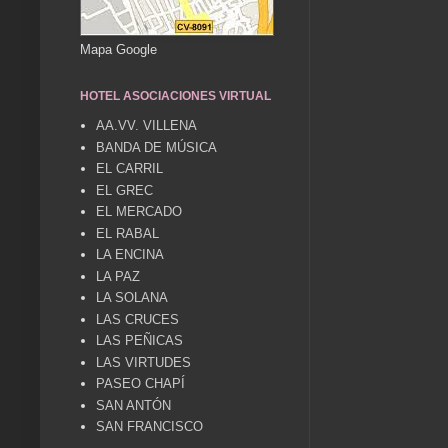
Mapa Google
HOTEL ASOCIACIONES VIRTUAL
AA.VV. VILLENA
BANDA DE MÚSICA
EL CARRIL
EL GREC
EL MERCADO
EL RABAL
LA ENCINA
LA PAZ
LA SOLANA
LAS CRUCES
LAS PEÑICAS
LAS VIRTUDES
PASEO CHAPÍ
SAN ANTÓN
SAN FRANCISCO