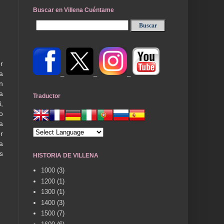
Buscar en Villena Cuéntame
r
_
_
_
a
n
a
Traductor
,
o
a
r
a
s
HISTORIA DE VILLENA
1000
(3)
1200
(1)
1300
(1)
1400
(3)
1500
(7)