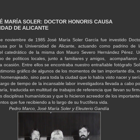
SÉ MARÍA SOLER: DOCTOR HONORIS CAUSA
IDAD DE ALICANTE
de noviembre de 1985 José María Soler García fue investido Docto
usa por la Universidad de Alicante, actuando como padrino de l
el catedrático de la misma don Mauro Severo Hernández Pérez. U
po de políticos locales, junto a familiares y amigos, acompañaron 
la ocasión. Entre ellos se encontraba nuestro entrañable fotógrafo Soli
stimonio gráfico de algunos de los momentos de tan importante día, n
l homenajeado, sino para toda la ciudad que lo había visto nacer y serí
 largo de tiempo de la incansable labor investigadora llevada a cabo po
ría, traducida en multitud de trabajos de referencia que llevan su firm
s disciplinas humanísticas y que lo hicieron acreedor de los importante
tos que fue recibiendo a lo largo de su fructífera vida.
Pedro Marco, José María Soler y Eleuterio Gandía