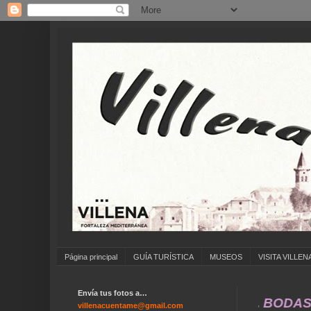
Página principal
GUÍA TURÍSTICA
MUSEOS
VISITA VILLEN
Envía tus fotos a…
VAL ... FERIA DE ATRACCIONES ... BODAS ..
villenacuentame@gmail.com