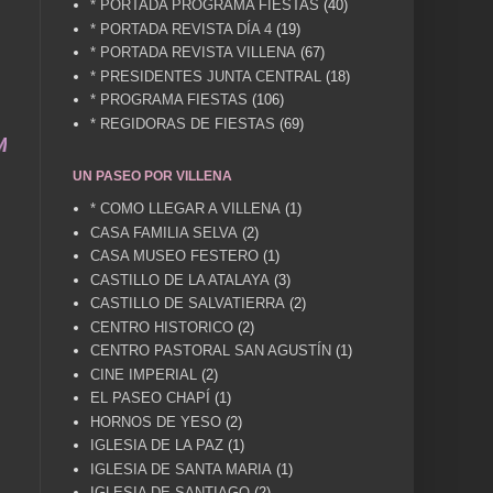
* PORTADA PROGRAMA FIESTAS
(40)
* PORTADA REVISTA DÍA 4
(19)
* PORTADA REVISTA VILLENA
(67)
* PRESIDENTES JUNTA CENTRAL
(18)
* PROGRAMA FIESTAS
(106)
* REGIDORAS DE FIESTAS
(69)
. villenacuentame@gmail.com .... COMPARTIMOS 
UN PASEO POR VILLENA
* COMO LLEGAR A VILLENA
(1)
CASA FAMILIA SELVA
(2)
CASA MUSEO FESTERO
(1)
CASTILLO DE LA ATALAYA
(3)
CASTILLO DE SALVATIERRA
(2)
CENTRO HISTORICO
(2)
CENTRO PASTORAL SAN AGUSTÍN
(1)
CINE IMPERIAL
(2)
EL PASEO CHAPÍ
(1)
HORNOS DE YESO
(2)
IGLESIA DE LA PAZ
(1)
IGLESIA DE SANTA MARIA
(1)
IGLESIA DE SANTIAGO
(2)