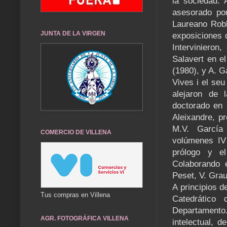
la sociedad. 
asesorado por
Laureano Robl
JUNTA DE LA VIRGEN
exposiciones d
Intervinieron,
Salavert en e
(1980), y A. G
Vives i el se
alejaron de 
doctorado en l
Aleixandre, p
M.V. García
COMERCIO DE VILLENA
volúmenes IV 
prólogo y el
Colaborando e
Peset, V. Grau
A principios 
Tus compras en Villena
Catedrático 
Departamento. 
AGR. FOTOGRÁFICA VILLENA
intelectual, 