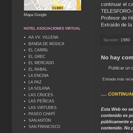
continuar el c
TELESFORO-
Mapa Google
Profesor de H
Extraído de la
HOTEL ASOCIACIONES VIRTUAL
AA.VV. VILLENA
Sección:
1980
BANDA DE MÚSICA
EL CARRIL
No hay com
EL GREC
EL MERCADO
Publicar un 
EL RABAL
LA ENCINA
Entrada más reci
LA PAZ
LA SOLANA
..... CONTINUA
LAS CRUCES
LAS PEÑICAS
LAS VIRTUDES
Esta Web no se 
PASEO CHAPÍ
contenido es pú
SAN ANTÓN
públicamente e
SAN FRANCISCO
contenido. No p