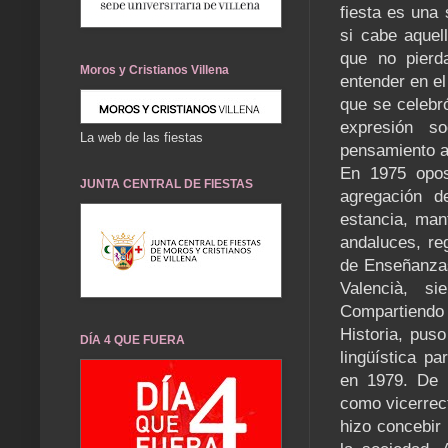
fiesta es una
si cabe aquel
que no pierda
Moros y Cristianos Villena
entender en el
que se celebr
expresión so
La web de las fiestas
pensamiento a
En 1975 opos
JUNTA CENTRAL DE FIESTAS
agregación d
estancia, man
andaluces, re
de Enseñanzas
Valencià, si
Compartiendo 
Historia, pus
DÍA 4 QUE FUERA
lingüística p
en 1979. De i
como vicerrect
hizo concebir 