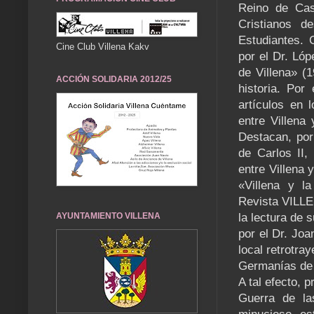
Reino de Cast
Cristianos 
Estudiantes. 
Cine Club Villena Kakv
por el Dr. Lóp
de Villena» (1
ACCIÓN SOLIDARIA 2012/25
historia. Por
artículos en 
entre Villena 
Destacan, por
de Carlos II,
entre Villena 
«Villena y l
Revista VILLEN
la lectura de s
AYUNTAMIENTO VILLENA
por el Dr. Joa
local retrotra
Germanías de 1
A tal efecto, 
Guerra de la