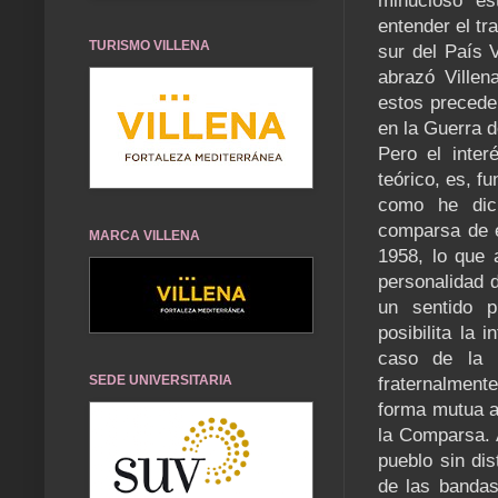
minucioso es
entender el tr
TURISMO VILLENA
sur del País 
abrazó Villen
estos preceden
en la Guerra 
Pero el inte
teórico, es, f
como he dich
comparsa de e
MARCA VILLENA
1958, lo que 
personalidad d
un sentido p
posibilita la 
caso de la F
SEDE UNIVERSITARIA
fraternalment
forma mutua a
la Comparsa. 
pueblo sin dis
de las bandas,