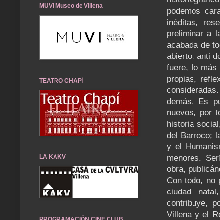
MUVI Museo de Villena
podemos cara
inéditas, res
preliminar a 
acabada de tod
abierto, anti 
fuere, lo más
propias, refl
TEATRO CHAPÍ
consideradas.
demás. Es pu
nuevos, por lo
historia soci
del Barroco; l
y el Humanism
menores. Serí
LA KAKV
obra, publicán
Con todo, no p
ciudad natal
contribuye, p
Villena y el R
PROGRAMACIÓN CINE CLUB