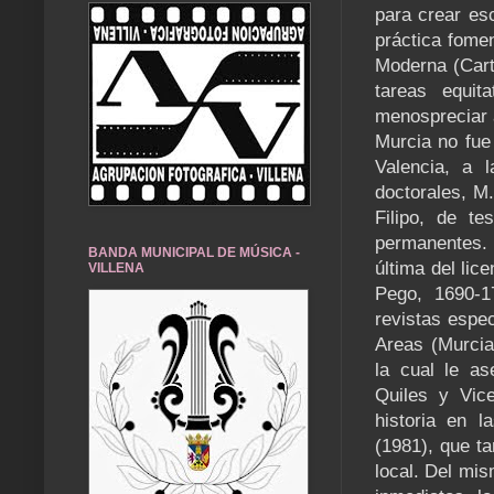
para crear es
práctica fome
Moderna (Cart
tareas equit
menospreciar 
Murcia no fue
Valencia, a 
doctorales, M.
Filipo, de te
permanentes. 
BANDA MUNICIPAL DE MÚSICA -
última del lic
VILLENA
Pego, 1690-1
revistas espec
Areas (Murcia)
la cual le a
Quiles y Vic
historia en l
(1981), que ta
local. Del mis