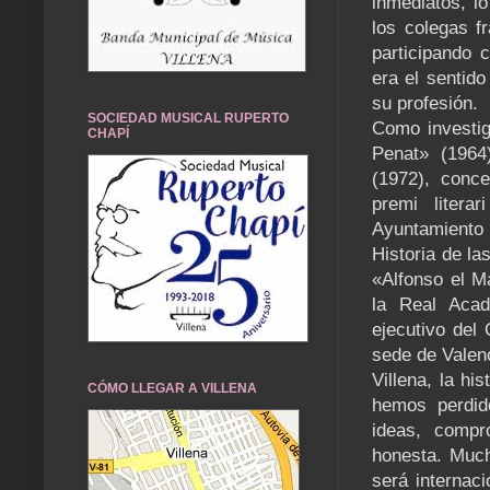
inmediatos, lo
los colegas f
participando 
era el sentid
su profesión.
SOCIEDAD MUSICAL RUPERTO
Como investig
CHAPÍ
Penat» (1964)
(1972), conce
premi litera
Ayuntamiento
Historia de la
«Alfonso el M
la Real Acad
ejecutivo del
sede de Valen
Villena, la hi
CÓMO LLEGAR A VILLENA
hemos perdido
ideas, compro
honesta. Much
será internaci