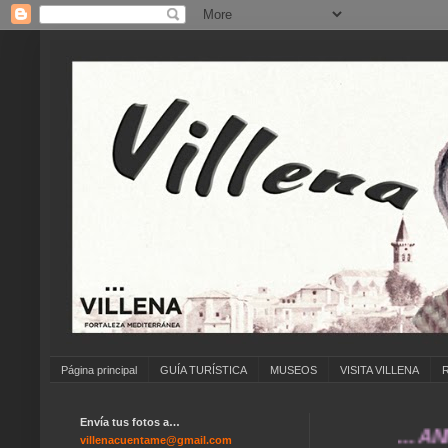
Página principal
GUÍA TURÍSTICA
MUSEOS
VISITA VILLENA
Envía tus fotos a…
... ANÍMATE
villenacuentame@gmail.com