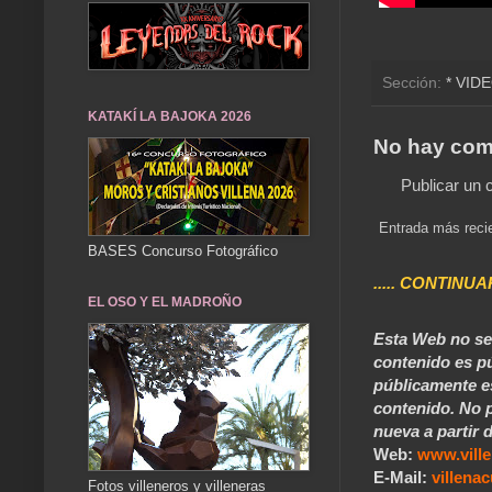
Sección:
* VID
KATAKÍ LA BAJOKA 2026
No hay com
Publicar un 
Entrada más reci
BASES Concurso Fotográfico
..... CONTINUA
EL OSO Y EL MADROÑO
Esta Web no se 
contenido es pú
públicamente e
contenido. No p
nueva a partir d
Web:
www.vill
E-Mail:
villen
Fotos villeneros y villeneras