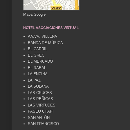
Mapa Google
HOTEL ASOCIACIONES VIRTUAL
AA.VV. VILLENA
BANDA DE MÚSICA
EL CARRIL
EL GREC
EL MERCADO
EL RABAL
LA ENCINA
LA PAZ
LA SOLANA
LAS CRUCES
LAS PEÑICAS
LAS VIRTUDES
PASEO CHAPÍ
SAN ANTÓN
SAN FRANCISCO