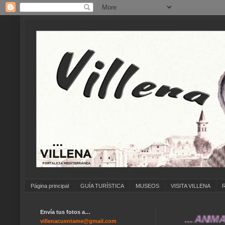
Página principal
GUÍA TURÍSTICA
MUSEOS
VISITA VILLENA
Envía tus fotos a…
... ANÍMATE A E
villenacuentame@gmail.com