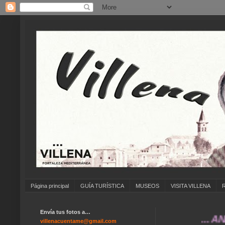
Página principal
GUÍA TURÍSTICA
MUSEOS
VISITA VILLENA
Envía tus fotos a…
... ANÍMATE
villenacuentame@gmail.com