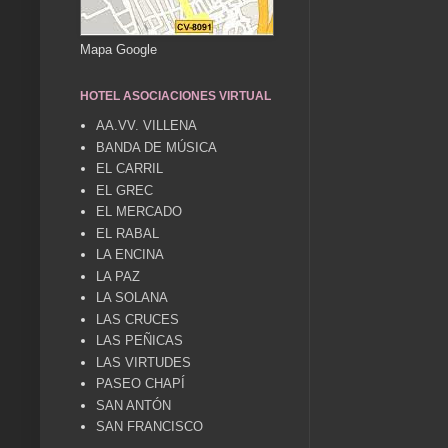
Mapa Google
HOTEL ASOCIACIONES VIRTUAL
AA.VV. VILLENA
BANDA DE MÚSICA
EL CARRIL
EL GREC
EL MERCADO
EL RABAL
LA ENCINA
LA PAZ
LA SOLANA
LAS CRUCES
LAS PEÑICAS
LAS VIRTUDES
PASEO CHAPÍ
SAN ANTÓN
SAN FRANCISCO