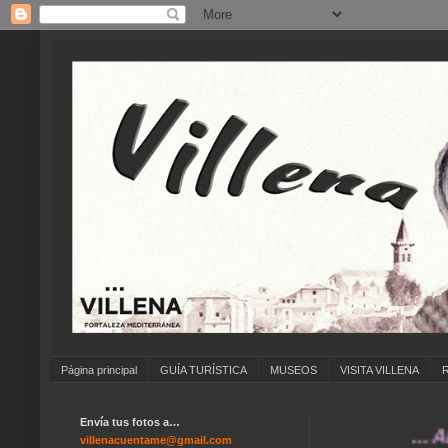
Página principal
GUÍA TURÍSTICA
MUSEOS
VISITA VILLENA
Envía tus fotos a…
... ANÍMAT
villenacuentame@gmail.com