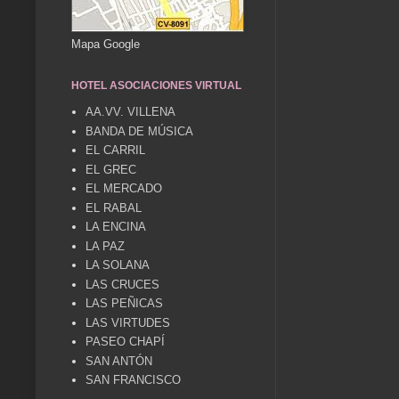
Mapa Google
HOTEL ASOCIACIONES VIRTUAL
AA.VV. VILLENA
BANDA DE MÚSICA
EL CARRIL
EL GREC
EL MERCADO
EL RABAL
LA ENCINA
LA PAZ
LA SOLANA
LAS CRUCES
LAS PEÑICAS
LAS VIRTUDES
PASEO CHAPÍ
SAN ANTÓN
SAN FRANCISCO