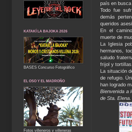
país en busca 
Todo fue suf
demás pertene
queridos asesi
En el camino
KATAKÍ LA BAJOKA 2026
muerte de much
La Iglesia po
hermanos, tod
saludo fratern
frijol y tortil
BASES Concurso Fotográfico
La situación d
de refugio. Ún
EL OSO Y EL MADROÑO
han logrado m
Bienvenida a 
de Sta. Elena.
Fotos villeneros y villeneras