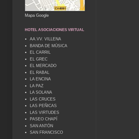
Mapa Google
HOTEL ASOCIACIONES VIRTUAL
AA.VV. VILLENA
BANDA DE MÚSICA
EL CARRIL
EL GREC
EL MERCADO
EL RABAL
LA ENCINA
LA PAZ
LA SOLANA
LAS CRUCES
LAS PEÑICAS
LAS VIRTUDES
PASEO CHAPÍ
SAN ANTÓN
SAN FRANCISCO