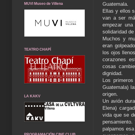
Guatemala.
MUVI Museo de Villena
Ellas y ellos 
van a ser más
empezar una 
solidaridad d
Muchos y muc
eran golpeado
TEATRO CHAPÍ
los ojos lleno
corazones es
cosas cambie
dignidad.
Los primeros 
Guatemala) la
origen.
LA KAKV
Un avión dura
Elena) cargad
vida que se d
pensamiento. 
palpamos esa 
PROGRAMACIÓN CINE CLUB