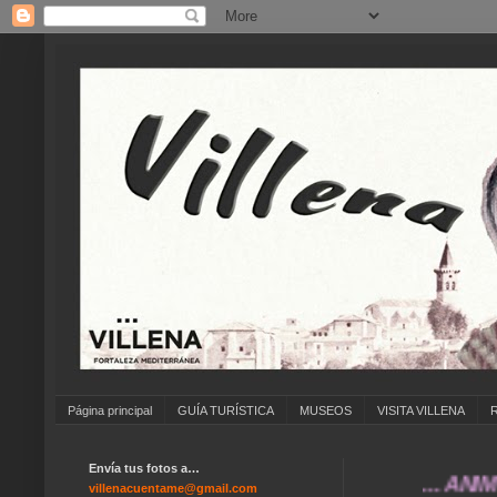
Página principal
GUÍA TURÍSTICA
MUSEOS
VISITA VILLENA
Envía tus fotos a…
... ANÍMATE A
villenacuentame@gmail.com