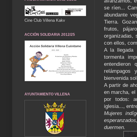
avanzamos, el
se ríen... Ca
abundante veg
Cine Club Villena Kakv
Tierra. Goza
frutos, pája
ACCIÓN SOLIDARIA 2012/25
organizadas, 
con ellos, co
A la llegada 
tormenta imp
entendieron 
relámpagos 
bienvenida so
A partir de 
en marcha, el
AYUNTAMIENTO VILLENA
por todos: a
iglesia..., en
Mujeres indí
esperanzados,
duermen.