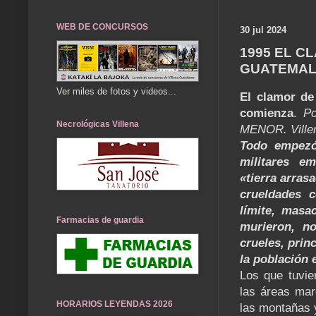
WEB DE CONCURSOS
30 jul 2024
1995 EL C
GUATEMAL
Ver miles de fotos y videos...
El clamor de
comienza
.
P
Necrológicas Villena
MENOR. Villen
Todo empezó
militares e
«tierra arras
crueldades c
límite, masa
Farmacias de guardia
murieron, n
crueles, prin
la población 
Los que tuvie
las áreas mar
HORARIOS LEYENDAS 2026
las montañas y