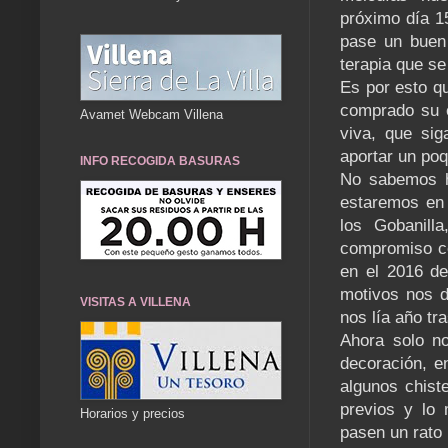
próximo día 1
pase un buen 
terapia que se 
Es por esto q
comprado su e
Avamet Webcam Villena
viva, que sig
aportar un poq
INFO RECOGIDA BASURAS
No sabemos h
estaremos en 
los Gobanill
compromiso co
en el 2016 de
motivos nos d
VISITAS A VILLENA
nos lía año tr
Ahora solo no
decoración, e
algunos chiste
previos y lo
Horarios y precios
pasen un rato 