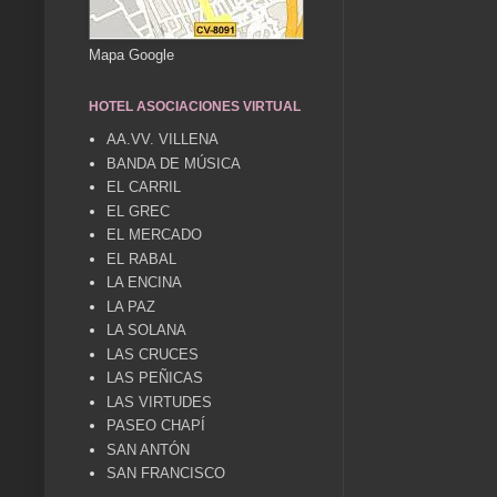
Mapa Google
HOTEL ASOCIACIONES VIRTUAL
AA.VV. VILLENA
BANDA DE MÚSICA
EL CARRIL
EL GREC
EL MERCADO
EL RABAL
LA ENCINA
LA PAZ
LA SOLANA
LAS CRUCES
LAS PEÑICAS
LAS VIRTUDES
PASEO CHAPÍ
SAN ANTÓN
SAN FRANCISCO