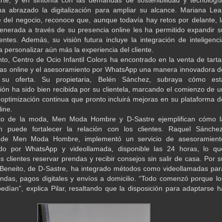
rte, y en sintonía con las demandas de sostenibilidad y tecnología
a abrazado la digitalización para ampliar su alcance. Mariana Leal
 del negocio, reconoce que, aunque todavía hay retos por delante, l
enerada a través de su presencia online les ha permitido expandir s
entes. Además, su visión futura incluye la integración de inteligenci
ara personalizar aún más la experiencia del cliente.
nto, Centro de Ocio Infantil Colors ha encontrado en la venta de tarta
as online y el asesoramiento por WhatsApp una manera innovadora d
ar su oferta. Su propietaria, Belén Sánchez, subraya cómo est
ión ha sido bien recibida por su clientela, marcando el comienzo de u
optimización continua que pronto incluirá mejoras en su plataforma d
ine.
to de la moda, Men Moda Hombre y D-Sastre ejemplifican cómo l
ión puede fortalecer la relación con los clientes. Raquel Sánchez
 de Men Moda Hombre, implementó un servicio de asesoramient
ado por WhatsApp y videollamada, disponible las 24 horas, lo qu
s clientes reservar prendas y recibir consejos sin salir de casa. Por s
r Beneito, de D-Sastre, ha integrado métodos como videollamadas par
ndas, pagos digitales y envíos a domicilio. “Todo comenzó porque lo
 pedían”, explica Pilar, resaltando que la disposición para adaptarse h