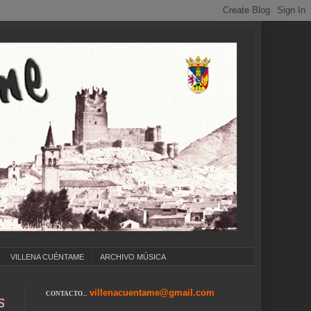
VILLENA CUÉNTAME
ARCHIVO MÚSICA
villenacuentame@gmail.com
CONTACTO...
OLEGIOS ... CUMPLEAÑOS ... CARNAVAL ... F