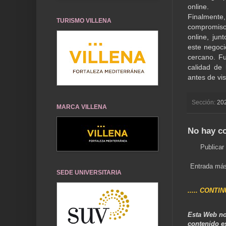
online.
Finalmente, 
TURISMO VILLENA
compromiso 
online, jun
este negoci
cercano. Fu
calidad de 
antes de visi
Sección:
20
MARCA VILLENA
No hay c
Publicar
Entrada más
SEDE UNIVERSITARIA
..... CONTI
Esta Web no
contenido e