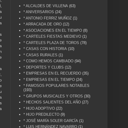
,
,
* ALCALDES DE VILLENA
(63)
a
* ANIVERSARIOS
(24)
u
* ANTONIO FERRIZ MUÑOZ
(1)
a
* ARRACADA DE ORO
(12)
* ASOCIACIONES EN EL TIEMPO
(8)
s
* CARTELES FIESTAS MEDIEVO
(1)
e
* CARTELES PLAZA DE TOROS
(78)
a
* CASAS CON HISTORIA
(10)
n
* CASAS RURALES
(1)
e
* COMO HEMOS CAMBIADO
(94)
* DEPORTES Y CLUBS
(12)
a
* EMPRESAS EN EL RECUERDO
(35)
,
* EMPRESAS EN EL TIEMPO
(24)
o
* FAMOSOS POPULARES NOTABLES
e
(193)
u
* GRUPOS MUSICALES Y OTROS
(30)
a
* HECHOS SALIENTES DEL AÑO
(27)
s
* HIJO ADOPTIVO
(22)
a
* HIJO PREDILECTO
(9)
* JOSÉ MARÍA SOLER GARCÍA
(1)
* LUIS HERNÁNDEZ NAVARRO
(1)