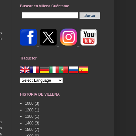
Buscar en Villena Cuéntame
s
a
_
_
_
Traductor
HISTORIA DE VILLENA
1000
(3)
1200
(1)
1300
(1)
a
1400
(3)
s
1500
(7)
a