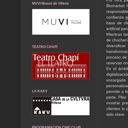
Por otra pa
MUVI Museo de Villena
Biomarket h
responsable
confianza g
base de cli
artificial p
Mientras ta
de chucherí
diversific
TEATRO CHAPÍ
transformac
proceso de 
reservas onl
En el ámbi
digitalizac
encargada
personaliz
LA KAKV
permite a lo
parte, Pila
mostrar pre
clientes lo
sido clave.
PROGRAMACIÓN CINE CLUB