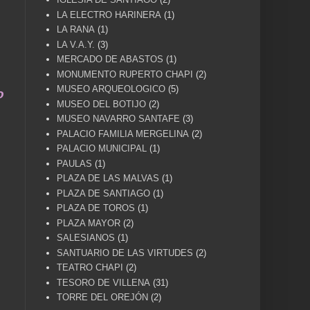
LA ELECTRO HARINERA
(1)
LA RANA
(1)
LA V.A.Y.
(3)
MERCADO DE ABASTOS
(1)
MONUMENTO RUPERTO CHAPI
(2)
MUSEO ARQUEOLOGICO
(5)
vida .... TÚ HACES VILLENA CUÉNTAME... UN SER
MUSEO DEL BOTIJO
(2)
MUSEO NAVARRO SANTAFE
(3)
PALACIO FAMILIA MERGELINA
(2)
PALACIO MUNICIPAL
(1)
PAULAS
(1)
PLAZA DE LAS MALVAS
(1)
PLAZA DE SANTIAGO
(1)
PLAZA DE TOROS
(1)
PLAZA MAYOR
(2)
SALESIANOS
(1)
SANTUARIO DE LAS VIRTUDES
(2)
TEATRO CHAPI
(2)
TESORO DE VILLENA
(31)
TORRE DEL OREJÓN
(2)