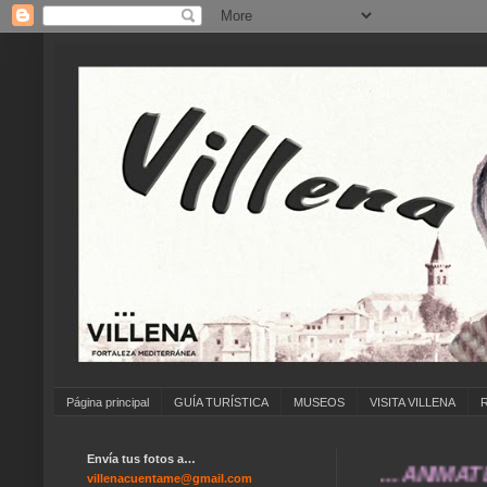
Página principal
GUÍA TURÍSTICA
MUSEOS
VISITA VILLENA
Envía tus fotos a…
... ANÍMATE A EN
villenacuentame@gmail.com