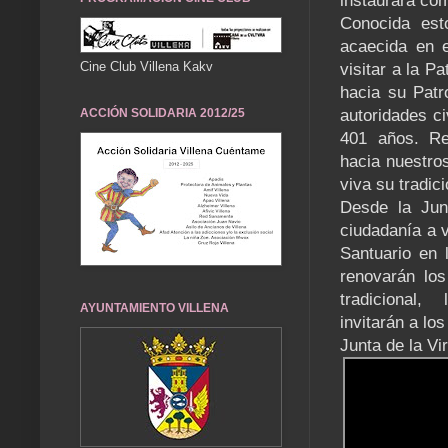
instaurara co
Conocida est
acaecida en e
Cine Club Villena Kakv
visitar a la P
hacia su Patr
ACCIÓN SOLIDARIA 2012/25
autoridades ci
401 años. Ren
hacia nuestro
viva su tradic
Desde la Jun
ciudadanía a v
Santuario en 
renovarán lo
tradicional, 
AYUNTAMIENTO VILLENA
invitarán a lo
Junta de la Vi