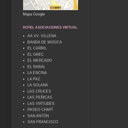
Mapa Google
HOTEL ASOCIACIONES VIRTUAL
AA.VV. VILLENA
BANDA DE MÚSICA
EL CARRIL
EL GREC
EL MERCADO
EL RABAL
LA ENCINA
LA PAZ
LA SOLANA
LAS CRUCES
LAS PEÑICAS
LAS VIRTUDES
PASEO CHAPÍ
SAN ANTÓN
SAN FRANCISCO