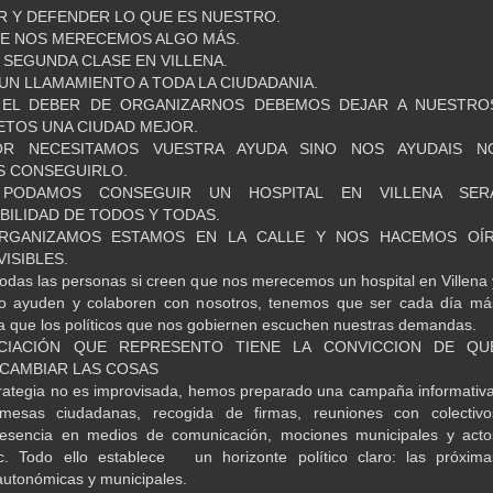
R Y DEFENDER LO QUE ES NUESTRO.
UE NOS MERECEMOS ALGO MÁS.
SEGUNDA CLASE EN VILLENA.
N LLAMAMIENTO A TODA LA CIUDADANIA.
EL DEBER DE ORGANIZARNOS DEBEMOS DEJAR A NUESTRO
IETOS UNA CIUDAD MEJOR.
OR NECESITAMOS VUESTRA AYUDA SINO NOS AYUDAIS N
S CONSEGUIRLO.
PODAMOS CONSEGUIR UN HOSPITAL EN VILLENA SER
ILIDAD DE TODOS Y TODAS.
RGANIZAMOS ESTAMOS EN LA CALLE Y NOS HACEMOS OÍR
ISIBLES.
odas las personas si creen que nos merecemos un hospital en Villena 
o ayuden y colaboren con nosotros, tenemos que ser cada día má
ra que los políticos que nos gobiernen escuchen nuestras demandas.
CIACIÓN QUE REPRESENTO TIENE LA CONVICCION DE QU
CAMBIAR LAS COSAS
rategia no es improvisada, hemos preparado una campaña informativa
, mesas ciudadanas, recogida de firmas, reuniones con colectivo
presencia en medios de comunicación, mociones municipales y acto
tc. Todo ello establece un horizonte político claro: las próxima
ones autonómicas y municipales.