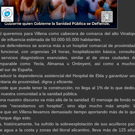
l queremos para Villena como cabecera de comarca del alto Vinalop
 de influencia estimada de 50.000-55.000 habitantes.
que defendemos se acerca más a un hospital comarcal de proximidad
uncional, con urgencias 24 horas, hospitalización básica, consulta
servicios diagnósticos esenciales, similar al de otras ciudades d
mparable como Yecla, Almansa u Ontinyent, así como a mucho
del sur de España.
Reducir la dependencia asistencial del Hospital de Elda y garantizar un
itaria de proximidad, digna y eficiente.
coste que puede tener la construcción, no llega al 1% de lo que dedic
nuestra comunidad a la sanidad pública.
lena nuestro discurso va más allá de la sanidad. El mensaje de fondo n
nte “necesitamos un hospital”, sino algo mucho más amplio: l
e que en Villena llevamos demasiado tiempo aportando más de lo qu
Porque digo esto.
a, históricamente, ha sufrido la sobreexplotación de sus acuíferos par
e agua a la costa y zonas del litoral alicantino, lleva más de 125 año