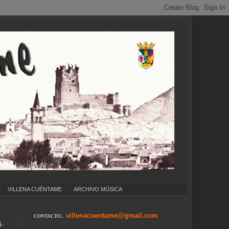
VILLENA CUÉNTAME
ARCHIVO MÚSICA
villenacuentame@gmail.com
CONTACTO...
. COLEGIOS ... CUMPLEAÑOS ... CARNAVAL ..