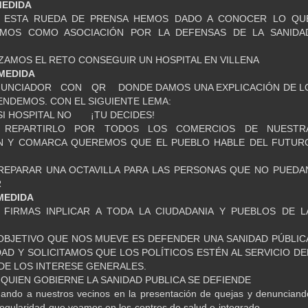
MEDIDA
ESTA RUEDA DE PRENSA HEMOS DADO A CONOCER LO QU
MOS COMO ASOCIACIÓN POR LA DEFENSAS DE LA SANIDA
ZAMOS EL RETO CONSEGUIR UN HOSPITAL EN VILLENA
MEDIDA
NUNCIADOR CON QR DONDE DAMOS UNA EXPLICACIÓN DE L
NDEMOS. CON EL SIGUIENTE LEMA:
 SI HOSPITAL NO ¡TU DECIDES!
 REPARTIRLO POR TODOS LOS COMERCIOS DE NUESTR
N Y COMARCA QUEREMOS QUE EL PUEBLO HABLE DEL FUTUR
REPARAR UNA OCTAVILLA PARA LAS PERSONAS QUE NO PUEDA
R
MEDIDA
 FIRMAS INPLICAR A TODA LA CIUDADANIA Y PUEBLOS DE L
.
OBJETIVO QUE NOS MUEVE ES DEFENDER UNA SANIDAD PÚBLIC
DAD Y SOLICITAMOS QUE LOS POLÍTICOS ESTÉN AL SERVICIO DE
DE LOS INTERESE GENERALES.
QUIEN GOBIERNE LA SANIDAD PUBLICA SE DEFIENDE
ando a nuestros vecinos en la presentación de quejas y denunciand
irregularidad que veamos en los centros de salud e integrado