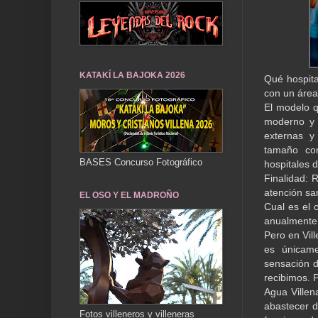
KATAKÍ LA BAJOKA 2026
Qué hospita
con un área
El modelo 
moderno y f
externas y 
tamaño co
BASES Concurso Fotográfico
hospitales 
Finalidad: 
atención san
EL OSO Y EL MADROÑO
Cual es el 
anualmente 
Pero en Vil
es únicame
sensación d
recibimos. 
Agua Villen
abastecer d
Fotos villeneros y villeneras