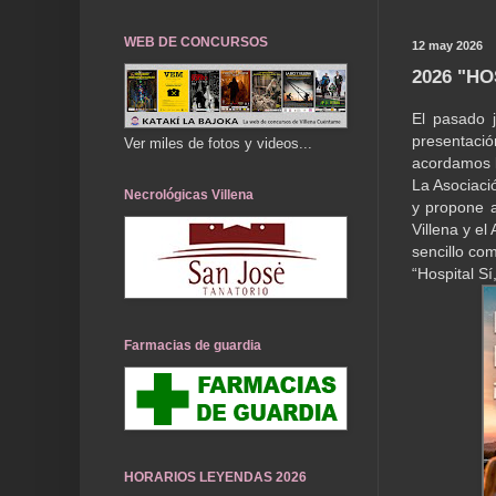
WEB DE CONCURSOS
12 may 2026
2026 "HO
El pasado 
presentació
Ver miles de fotos y videos...
acordamos l
La Asociaci
Necrológicas Villena
y propone a
Villena y e
sencillo com
“Hospital Sí
Farmacias de guardia
HORARIOS LEYENDAS 2026