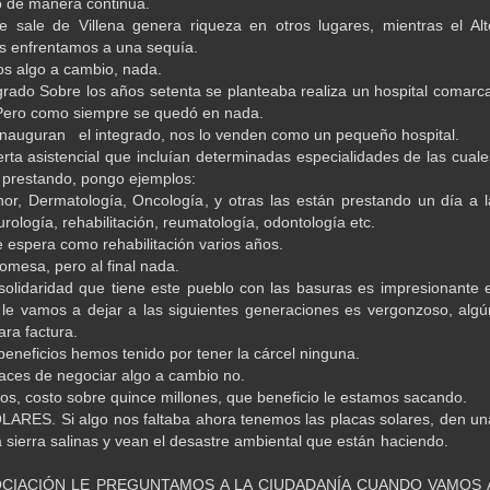
 de manera continua.
 sale de Villena genera riqueza en otros lugares, mientras el Alt
s enfrentamos a una sequía.
s algo a cambio, nada.
grado Sobre los años setenta se planteaba realiza un hospital comarca
 Pero como siempre se quedó en nada.
inauguran el integrado, nos lo venden como un pequeño hospital.
rta asistencial que incluían determinadas especialidades de las cuale
 prestando, pongo ejemplos:
or, Dermatología, Oncología, y otras las están prestando un día a l
ología, rehabilitación, reumatología, odontología etc.
de espera como rehabilitación varios años.
omesa, pero al final nada.
solidaridad que tiene este pueblo con las basuras es impresionante e
le vamos a dejar a las siguientes generaciones es vergonzoso, algú
ara factura.
beneficios hemos tenido por tener la cárcel ninguna.
aces de negociar algo a cambio no.
ros, costo sobre quince millones, que beneficio le estamos sacando.
RES. Si algo nos faltaba ahora tenemos las placas solares, den un
la sierra salinas y vean el desastre ambiental que están haciendo
CIACIÓN LE PREGUNTAMOS A LA CIUDADANÍA CUANDO VAMOS 