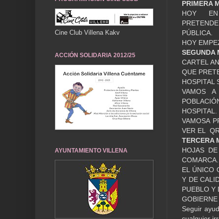
PRIMERA 
HOY EN 
PRETENDE
Cine Club Villena Kakv
PÚBLICA.
HOY EMPE
SEGUNDA 
ACCIÓN SOLIDARIA 2012/25
CARTEL A
QUE PRETE
HOSPITAL
VAMOS A
POBLACIÓ
HOSPITAL.
VAMOSA P
VER EL Q
TERCERA 
HOJAS DE
AYUNTAMIENTO VILLENA
COMARCA
EL ÚNICO 
Y DE CALI
PUEBLO Y 
GOBIERNE 
Seguir ayud
cualquier 