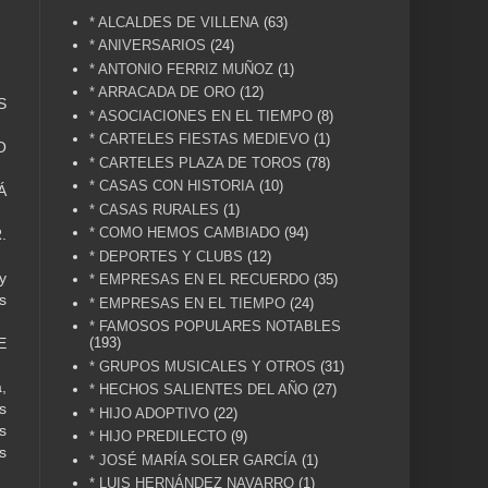
* ALCALDES DE VILLENA
(63)
* ANIVERSARIOS
(24)
* ANTONIO FERRIZ MUÑOZ
(1)
* ARRACADA DE ORO
(12)
S
* ASOCIACIONES EN EL TIEMPO
(8)
* CARTELES FIESTAS MEDIEVO
(1)
O
* CARTELES PLAZA DE TOROS
(78)
* CASAS CON HISTORIA
(10)
Á
* CASAS RURALES
(1)
* COMO HEMOS CAMBIADO
(94)
.
* DEPORTES Y CLUBS
(12)
y
* EMPRESAS EN EL RECUERDO
(35)
s
* EMPRESAS EN EL TIEMPO
(24)
* FAMOSOS POPULARES NOTABLES
(193)
E
* GRUPOS MUSICALES Y OTROS
(31)
,
* HECHOS SALIENTES DEL AÑO
(27)
s
* HIJO ADOPTIVO
(22)
s
* HIJO PREDILECTO
(9)
s
* JOSÉ MARÍA SOLER GARCÍA
(1)
* LUIS HERNÁNDEZ NAVARRO
(1)