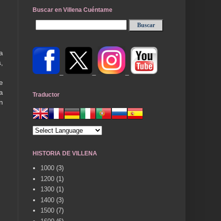
Buscar en Villena Cuéntame
a
,
_
_
_
e
a
Traductor
n
HISTORIA DE VILLENA
1000
(3)
1200
(1)
1300
(1)
1400
(3)
1500
(7)