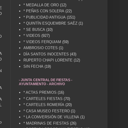
* MEDALLA DE ORO
(12)
E
* PEÑAS CON SOLERA
(22)
D
* PUBLICIDAD ANTIGUA
(151)
* QUINTÍN ESQUEMBRE SAÉZ
(1)
* SE BUSCA
(10)
* VIDEOS
(927)
O
* VIDEOS FERQUIAM
(59)
AMBROSIO COTES
(1)
A
DÍA SANTOS INOCENTES
(43)
O
RUPERTO CHAPI LORENTE
(12)
SIN FECHA
(19)
N
- JUNTA CENTRAL DE FIESTAS -
AYUNTAMIENTO - ARCHIVO
A
* ACTAS PREMIOS
(16)
* CARTELES FIESTAS
(70)
A
* CARTELES ROMERÍA
(20)
L
* CASA MUSEO FESTERO
(1)
* LA CONVERSIÓN DE VILLENA
(1)
o
* MADRINAS DE FIESTAS
(26)
.