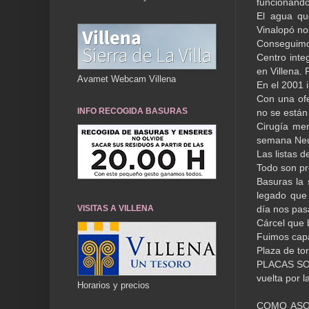
funcionando
El agua que
Vinalopó no
Conseguimo
Centro inte
en Villena.
Avamet Webcam Villena
En el 2001 
Con una ofe
INFO RECOGIDA BASURAS
no se están
Cirugía men
semana Neur
Las listas 
Todo son pr
Basuras la 
legado que 
VISITAS A VILLENA
día nos pas
Cárcel que 
Fuimos cap
Plaza de to
PLACAS SOLA
vuelta por 
Horarios y precios
COMO ASO