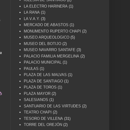
LA ELECTRO HARINERA
(1)
LA RANA
(1)
LA V.A.Y.
(3)
a
MERCADO DE ABASTOS
(1)
MONUMENTO RUPERTO CHAPI
(2)
MUSEO ARQUEOLOGICO
(5)
MUSEO DEL BOTIJO
(2)
MUSEO NAVARRO SANTAFE
(3)
a
PALACIO FAMILIA MERGELINA
(2)
PALACIO MUNICIPAL
(1)
PAULAS
(1)
PLAZA DE LAS MALVAS
(1)
PLAZA DE SANTIAGO
(1)
PLAZA DE TOROS
(1)
una vida .... TÚ HACES VILLENA CUÉNTAME... UN
PLAZA MAYOR
(2)
SALESIANOS
(1)
SANTUARIO DE LAS VIRTUDES
(2)
TEATRO CHAPI
(2)
TESORO DE VILLENA
(31)
TORRE DEL OREJÓN
(2)