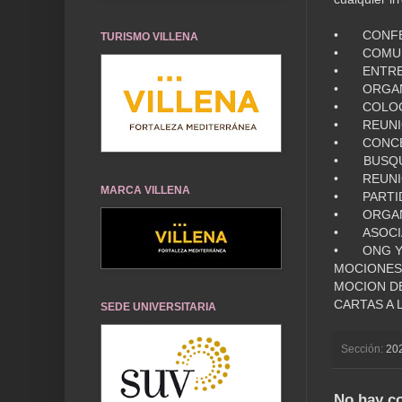
•
CONFE
TURISMO VILLENA
•
COMUN
•
ENTRE
•
ORGAN
•
COLOC
•
REUNI
•
CONC
• BUSQUE
•
REUNI
MARCA VILLENA
•
PARTI
•
ORGA
•
ASOCI
•
ONG Y
MOCIONES
MOCION DE
CARTAS A 
SEDE UNIVERSITARIA
Sección:
20
No hay c