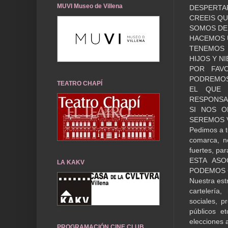
MUVI Museo de Villena
DESPERTA
CREEIS Q
SOMOS DE 
HACEMOS U
TENEMOS 
HIJOS Y N
POR FAV
PODREMO
TEATRO CHAPÍ
EL QUE 
RESPONSAB
SI NOS O
SEREMOS V
Pedimos a t
comarca, n
fuertes, pa
ESTA ASO
LA KAKV
PODEMOS 
Nuestra est
cartelería
sociales, 
públicos e
elecci
PROGRAMACIÓN CINE CLUB