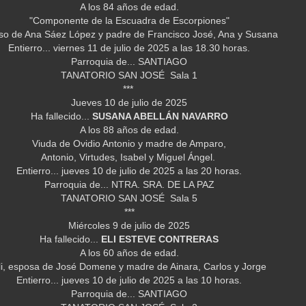
A los 84 años de edad.
"Componente de la Escuadra de Escorpiones"
so de Ana Sáez López y padre de Francisco José, Ana y Susana
Entierro... viernes 11 de julio de 2025 a las 18.30 horas.
Parroquia de... SANTIAGO
TANATORIO SAN JOSÉ Sala 1
***
Jueves 10 de julio de 2025
Ha fallecido...
SUSANA ABELLÁN NAVARRO
A los 88 años de edad.
Viuda de Ovidio Antonio y madre de Amparo,
Antonio, Virtudes, Isabel y Miguel Ángel.
Entierro... jueves 10 de julio de 2025 a las 20 horas.
Parroquia de... NTRA. SRA. DE LA PAZ
TANATORIO SAN JOSÉ Sala 5
***
Miércoles 9 de julio de 2025
Ha fallecido...
ELI ESTEVE CONTRERAS
A los 60 años de edad.
li, esposa de José Domene y madre de Ainara, Carlos y Jorge
Entierro... jueves 10 de julio de 2025 a las 10 horas.
Parroquia de... SANTIAGO