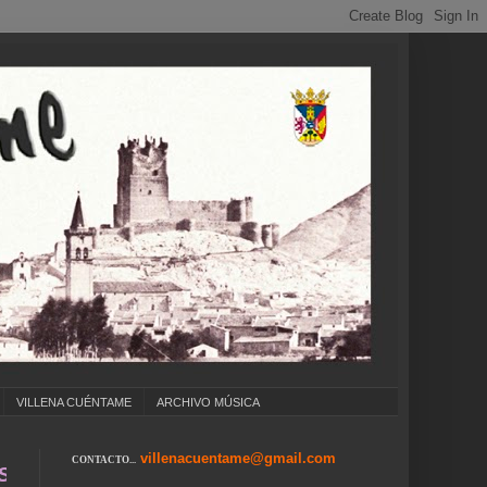
VILLENA CUÉNTAME
ARCHIVO MÚSICA
villenacuentame@gmail.com
CONTACTO...
 COLEGIOS ... CUMPLEAÑOS ... CARNAVAL ...