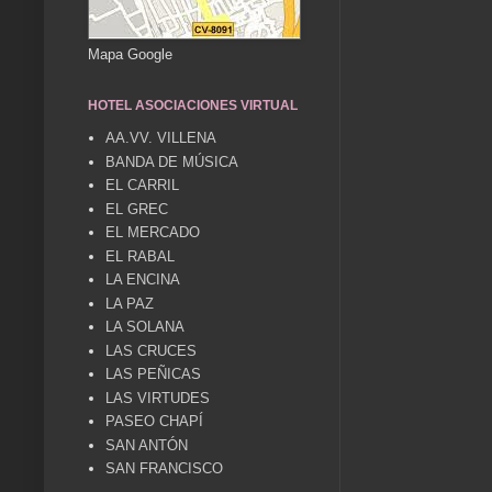
Mapa Google
HOTEL ASOCIACIONES VIRTUAL
AA.VV. VILLENA
BANDA DE MÚSICA
EL CARRIL
EL GREC
EL MERCADO
EL RABAL
LA ENCINA
LA PAZ
LA SOLANA
LAS CRUCES
LAS PEÑICAS
LAS VIRTUDES
PASEO CHAPÍ
SAN ANTÓN
SAN FRANCISCO