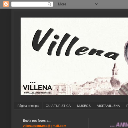
Página principal
GUÍA TURÍSTICA
MUSEOS
VISITA VILLENA
Envía tus fotos a…
... ANÍMATE 
villenacuentame@gmail.com