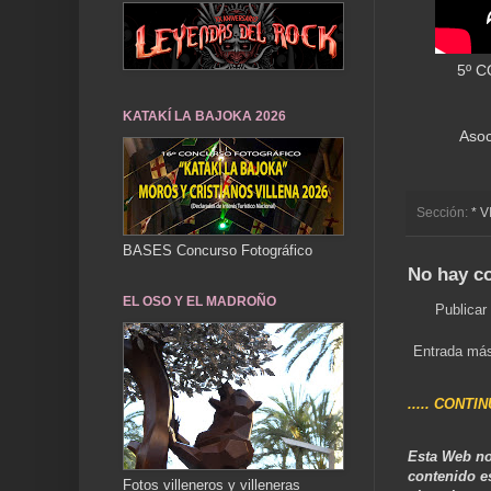
5º 
KATAKÍ LA BAJOKA 2026
Asoc
Sección:
* 
BASES Concurso Fotográfico
No hay c
EL OSO Y EL MADROÑO
Publicar
Entrada más
..... CONTI
Esta Web no
contenido e
Fotos villeneros y villeneras