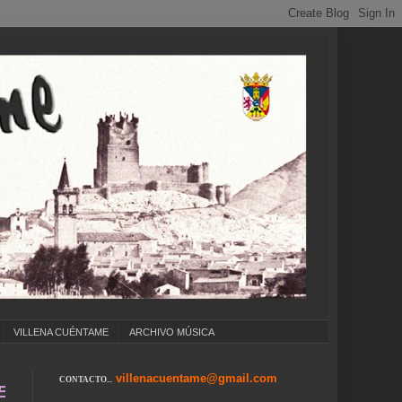
VILLENA CUÉNTAME
ARCHIVO MÚSICA
villenacuentame@gmail.com
CONTACTO...
OLEGIOS ... CUMPLEAÑOS ... CARNAVAL ... F