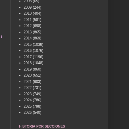
2008
(65)
2009
(244)
2010
(404)
2011
(581)
2012
(698)
2013
(865)
 vida .... TÚ HACES VILLENA CUÉNTAME... UN SE
2014
(869)
2015
(1038)
2016
(1076)
2017
(1196)
2018
(1048)
2019
(860)
2020
(651)
2021
(603)
2022
(731)
2023
(749)
2024
(786)
2025
(798)
2026
(540)
HISTORIA POR SECCIONES