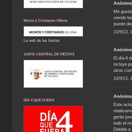
Anónimo 
Me gustar
viendo la
Moros y Cristianos Villena
puede dec
10/9/13, 
La web de las fiestas
Anónimo 
JUNTA CENTRAL DE FIESTAS
El día 6 
incluye p
otros com
10/9/13, 
Anónimo 
DÍA 4 QUE FUERA
Este acto
relativame
gente jov
todo el m
Debido a 