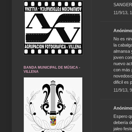
SANGER
11/9/13, 
Anónimo 
No es nin
la cabalg
almansa y
joven con
nuevo act
BANDA MUNICIPAL DE MÚSICA -
con más 
VILLENA
novedoso.
dificil es
11/9/13, 
Anónimo 
Espero qu
debería d
jaleo fes