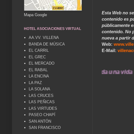
Esta Web no se 
Mapa Google
contenido es pú
públicamente e
HOTEL ASOCIACIONES VIRTUAL
contenido. No p
nueva a partir d
AA.VV. VILLENA
Web:
www.vill
BANDA DE MÚSICA
E-Mail:
villen
EL CARRIL
EL GREC
EL MERCADO
EL RABAL
 recuerdos de ayer durarán toda una vida ....
LA ENCINA
LA PAZ
LA SOLANA
LAS CRUCES
LAS PEÑICAS
LAS VIRTUDES
PASEO CHAPÍ
SAN ANTÓN
SAN FRANCISCO