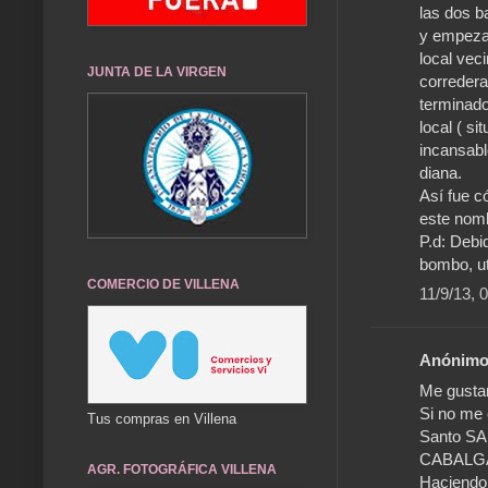
las dos b
y empezar
local vec
JUNTA DE LA VIRGEN
corredera
terminado
local ( s
incansabl
diana.
Así fue c
este nomb
P.d: Debi
bombo, ut
COMERCIO DE VILLENA
11/9/13, 
Anónimo 
Me gustar
Si no me 
Tus compras en Villena
Santo SA
CABALG
AGR. FOTOGRÁFICA VILLENA
Haciendo 