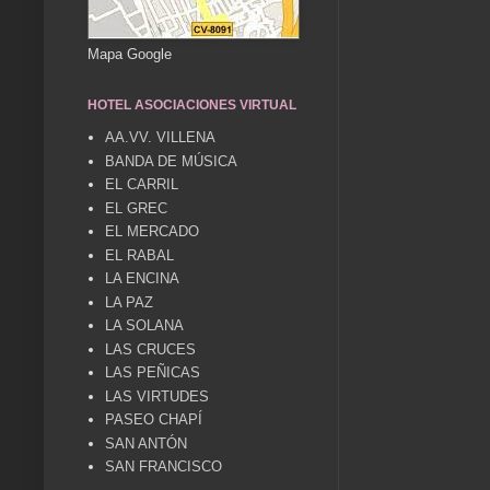
Mapa Google
HOTEL ASOCIACIONES VIRTUAL
AA.VV. VILLENA
BANDA DE MÚSICA
EL CARRIL
EL GREC
EL MERCADO
EL RABAL
LA ENCINA
LA PAZ
LA SOLANA
LAS CRUCES
LAS PEÑICAS
LAS VIRTUDES
PASEO CHAPÍ
SAN ANTÓN
SAN FRANCISCO