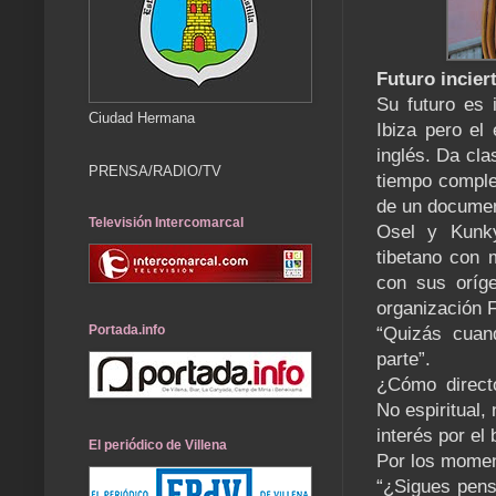
Futuro incier
Su futuro es i
Ciudad Hermana
Ibiza pero el
inglés. Da cla
PRENSA/RADIO/TV
tiempo comple
de un documen
Televisión Intercomarcal
Osel y Kunk
tibetano con 
con sus oríg
organización 
Portada.info
“Quizás cuand
parte”.
¿Cómo directo
No espiritual,
interés por el
El periódico de Villena
Por los momen
“¿Sigues pens