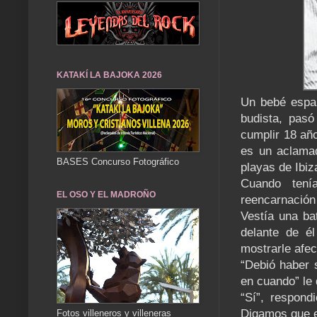
KATAKÍ LA BAJOKA 2026
Un bebé españ
budista, pasó
cumplir 18 año
es un aclama
BASES Concurso Fotográfico
playas de Ibiz
Cuando tení
EL OSO Y EL MADROÑO
reencarnación 
Vestía una ba
delante de él
mostrarle afec
“Debió haber 
en cuando” le 
“Sí”, respond
Digamos que 
Fotos villeneros y villeneras