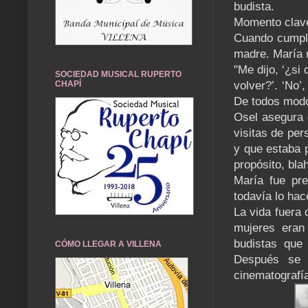
budista.
Momento clav
Cuando cumpli
madre. María m
"Me dijo, ‘¿si
SOCIEDAD MUSICAL RUPERTO
CHAPÍ
volver?’. ‘No’,
De todos modo
Osel asegura 
visitas de per
y que estaba 
propósito, blah
María fue pre
todavía lo hac
La vida fuera 
mujeres eran
budistas que 
CÓMO LLEGAR A VILLENA
Después se t
cinematografía