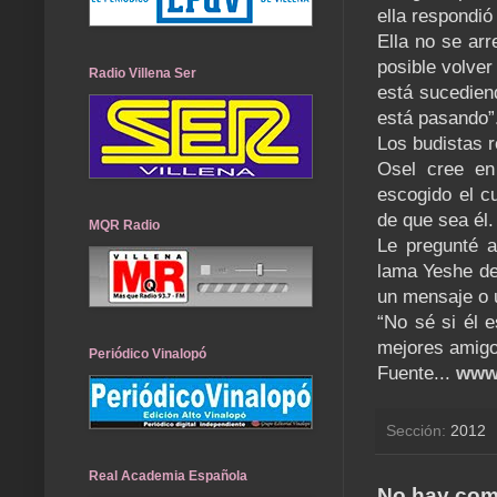
ella respondió
Ella no se ar
posible volver
Radio Villena Ser
está sucedien
está pasando”
Los budistas r
Osel cree en
escogido el c
de que sea él.
MQR Radio
Le pregunté a
lama Yeshe den
un mensaje o 
“No sé si él 
mejores amigo
Periódico Vinalopó
Fuente...
www
Sección:
2012
Real Academia Española
No hay com