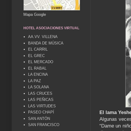
Mapa Google
HOTEL ASOCIACIONES VIRTUAL
AA.VV. VILLENA
BANDA DE MÚSICA
EL CARRIL
EL GREC
EL MERCADO
EL RABAL
LA ENCINA
LA PAZ
LA SOLANA
LAS CRUCES
LAS PEÑICAS
LAS VIRTUDES
El lama Yeshe
PASEO CHAPÍ
SAN ANTÓN
Algunas veces 
SAN FRANCISCO
“Dame un niño