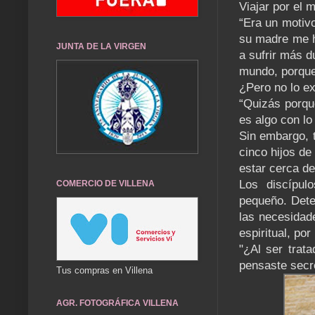
Viajar por el 
“Era un motiv
su madre me h
JUNTA DE LA VIRGEN
a sufrir más d
mundo, porque 
¿Pero no lo ex
“Quizás porque
es algo con lo
Sin embargo, t
cinco hijos de
estar cerca d
Los discípul
COMERCIO DE VILLENA
pequeño. Dete
las necesidade
espiritual, po
"¿Al ser trat
pensaste secre
Tus compras en Villena
AGR. FOTOGRÁFICA VILLENA