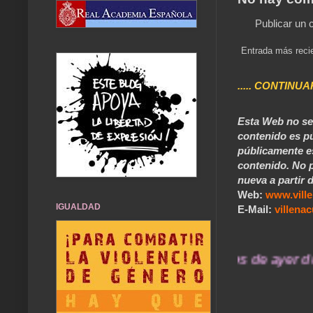
Publicar un 
Entrada más reci
..... CONTINUA
Esta Web no se 
contenido es pú
públicamente e
contenido. No p
nueva a partir d
Web:
www.vill
IGUALDAD
E-Mail:
villen
... Nuestros recuerdos de ayer durará