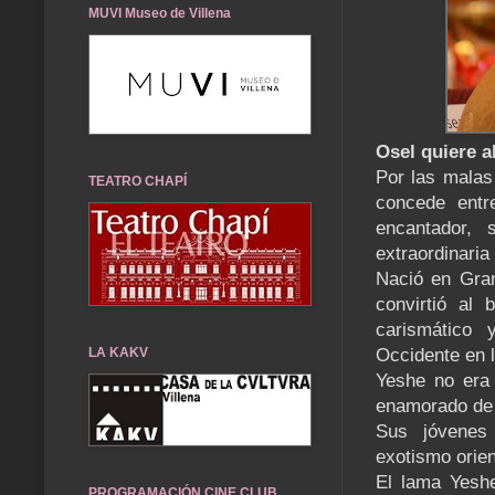
MUVI Museo de Villena
Osel quiere 
Por las malas
TEATRO CHAPÍ
concede entr
encantador, 
extraordinaria 
Nació en Gran
convirtió al
carismático 
LA KAKV
Occidente en 
Yeshe no era 
enamorado de l
Sus jóvenes 
exotismo orien
El lama Yeshe
PROGRAMACIÓN CINE CLUB